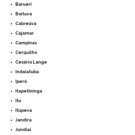
Barueri
Boituva
Cabreúva
Cajamar
Campinas
Cerquilho
Cesário Lange
Indaiatuba
Iperó
Itapetininga
Itu
Itupeva
Jandira
Jundiaí