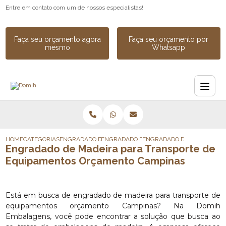
Entre em contato com um de nossos especialistas!
Faça seu orçamento agora
Faça seu orçamento por
mesmo
Whatsapp
HOME
CATEGORIAS
ENGRADADO DE MADEIRA
ENGRADADO DE MADEIRA INDUSTRIAL SOB
ENGRADADO DE MADEIRA PA
Engradado de Madeira para Transporte de
Equipamentos Orçamento Campinas
Está em busca de engradado de madeira para transporte de
equipamentos orçamento Campinas? Na Domih
Embalagens, você pode encontrar a solução que busca ao