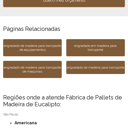
Quero meu orçamento
Páginas Relacionadas
engradado de madeira para transporte
engradado em madeira para
de equipamentos
transporte
engradado de madeira para transporte
engradado de madeira para transporte
de máquinas
Regiões onde a atende Fábrica de Pallets de
Madeira de Eucalipto:
São Paulo
Americana