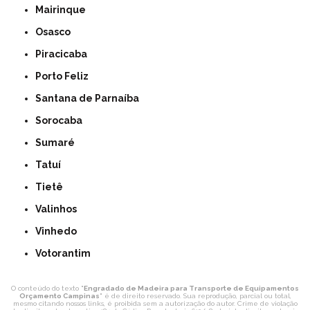
Mairinque
Osasco
Piracicaba
Porto Feliz
Santana de Parnaíba
Sorocaba
Sumaré
Tatuí
Tietê
Valinhos
Vinhedo
Votorantim
O conteúdo do texto "
Engradado de Madeira para Transporte de Equipamentos
Orçamento Campinas
" é de direito reservado. Sua reprodução, parcial ou total,
mesmo citando nossos links, é proibida sem a autorização do autor. Crime de violação