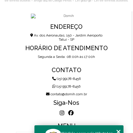
de direito autoral – artigo 184 do Código Penal –
Lei 9610/98 - Lei de direitos autorais
.
ENDEREÇO
Av. dos Aeronautas, 150 - Jardim Aeroporto
Tatuí - SP
HORÁRIO DE ATENDIMENTO
Segunda a Sexta: 08:00h às 17:00h
CONTATO
(15) 99178-8456
(15) 99178-8456
contato@domih.com.br
Siga-Nos
MENU