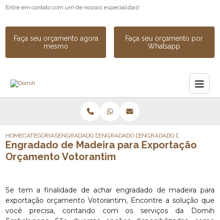
Entre em contato com um de nossos especialistas!
Faça seu orçamento agora
Faça seu orçamento por
mesmo
Whatsapp
HOME
CATEGORIAS
ENGRADADO DE MADEIRA
ENGRADADO DE MADEIRA INDUSTRIAL SOB
ENGRADADO DE MADEIRA P
Engradado de Madeira para Exportação
Orçamento Votorantim
Se tem a finalidade de achar engradado de madeira para
exportação orçamento Votorantim, Encontre a solução que
você precisa, contando com os serviços da Domih