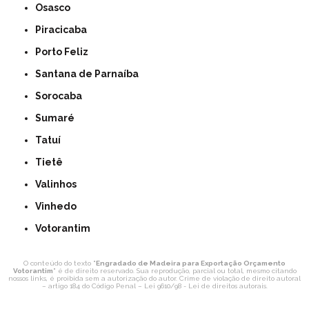
Osasco
Piracicaba
Porto Feliz
Santana de Parnaíba
Sorocaba
Sumaré
Tatuí
Tietê
Valinhos
Vinhedo
Votorantim
O conteúdo do texto "
Engradado de Madeira para Exportação Orçamento
Votorantim
" é de direito reservado. Sua reprodução, parcial ou total, mesmo citando
nossos links, é proibida sem a autorização do autor. Crime de violação de direito autoral
– artigo 184 do Código Penal –
Lei 9610/98 - Lei de direitos autorais
.