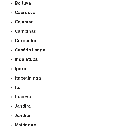
Boituva
Cabreúva
Cajamar
Campinas
Cerquilho
Cesário Lange
Indaiatuba
Iperó
Itapetininga
Itu
Itupeva
Jandira
Jundiaí
Mairinque