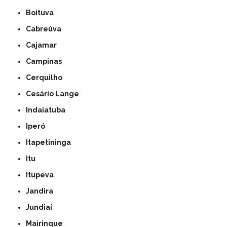
Boituva
Cabreúva
Cajamar
Campinas
Cerquilho
Cesário Lange
Indaiatuba
Iperó
Itapetininga
Itu
Itupeva
Jandira
Jundiaí
Mairinque