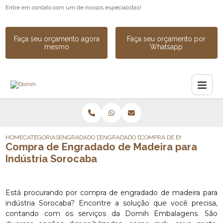
Entre em contato com um de nossos especialistas!
Faça seu orçamento agora
Faça seu orçamento por
mesmo
Whatsapp
HOME
CATEGORIAS
ENGRADADO DE MADEIRA
ENGRADADO DE MADEIRA INDUSTRIAL SOB
COMPRA DE ENGRADADO DE 
Compra de Engradado de Madeira para
Indústria Sorocaba
Está procurando por compra de engradado de madeira para
indústria Sorocaba? Encontre a solução que você precisa,
contando com os serviços da Domih Embalagens. São