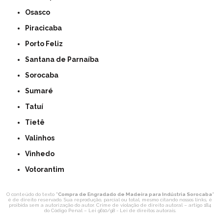
Osasco
Piracicaba
Porto Feliz
Santana de Parnaíba
Sorocaba
Sumaré
Tatuí
Tietê
Valinhos
Vinhedo
Votorantim
O conteúdo do texto "
Compra de Engradado de Madeira para Indústria Sorocaba
"
é de direito reservado. Sua reprodução, parcial ou total, mesmo citando nossos links, é
proibida sem a autorização do autor. Crime de violação de direito autoral – artigo 184
do Código Penal –
Lei 9610/98 - Lei de direitos autorais
.