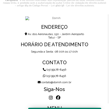
Cerquilho
" é de direito reservado. Sua reprodução, parcial ou total, mesmo citando
nossos links, é proibida sem a autorização do autor. Crime de violação de direito autoral
– artigo 184 do Código Penal –
Lei 9610/98 - Lei de direitos autorais
.
ENDEREÇO
Av. dos Aeronautas, 150 - Jardim Aeroporto
Tatuí - SP
HORÁRIO DE ATENDIMENTO
Segunda a Sexta: 08:00h às 17:00h
CONTATO
(15) 99178-8456
(15) 99178-8456
contato@domih.com.br
Siga-Nos
MENU