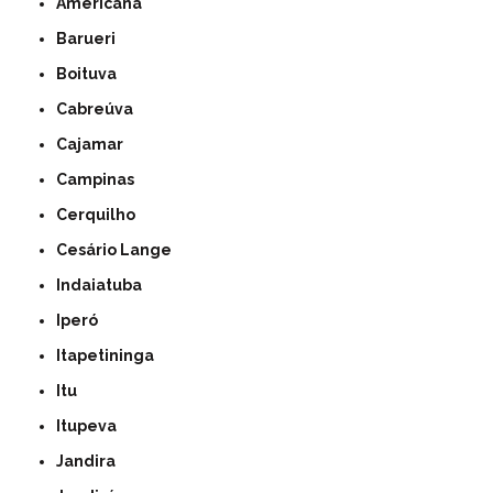
Americana
Barueri
Boituva
Cabreúva
Cajamar
Campinas
Cerquilho
Cesário Lange
Indaiatuba
Iperó
Itapetininga
Itu
Itupeva
Jandira