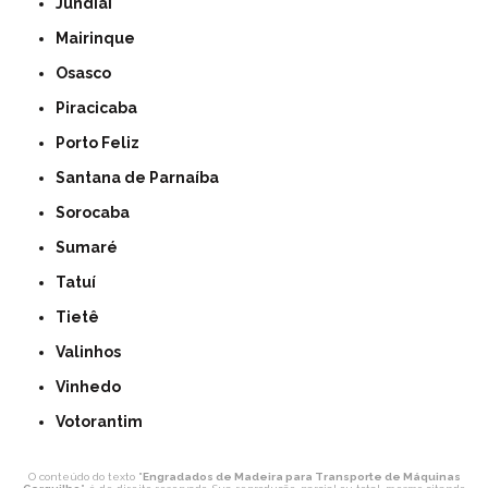
Jundiaí
Mairinque
Osasco
Piracicaba
Porto Feliz
Santana de Parnaíba
Sorocaba
Sumaré
Tatuí
Tietê
Valinhos
Vinhedo
Votorantim
O conteúdo do texto "
Engradados de Madeira para Transporte de Máquinas