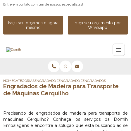
Entre em contato com um de nossos especialistas!
Faça seu orçamento agora
Faça seu orçamento por
mesmo
Whatsapp
HOME
CATEGORIAS
ENGRADADO DE MADEIRA
ENGRADADO DE MADEIRA INDUSTRIAL SOB
ENGRADADOS DE MADEIRA P
Engradados de Madeira para Transporte
de Máquinas Cerquilho
Precisando de engradados de madeira para transporte de
máquinas Cerquilho? Conheça os serviços da Domih
Embalagens e encontre a solução que está buscando ao se