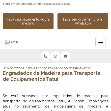
Entre em contato com um de nossos especialistas!
Faça seu orçamento agora
Faça seu orçamento por
mesmo
Whatsapp
HOME
CATEGORIAS
ENGRADADO DE MADEIRA
ENGRADADO DE MADEIRA INDUSTRIAL SOB
ENGRADADOS DE MADEIRA P
Engradados de Madeira para Transporte
de Equipamentos Tatuí
Se está buscando por engradados de madeira para
transporte de equipamentos Tatuí, A Domih Embalagens
atua no segmento de embalagens de madeira, e