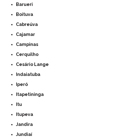
Barueri
Boituva
Cabreúva
Cajamar
Campinas
Cerquilho
Cesário Lange
Indaiatuba
Iperó
Itapetininga
Itu
Itupeva
Jandira
Jundiaí