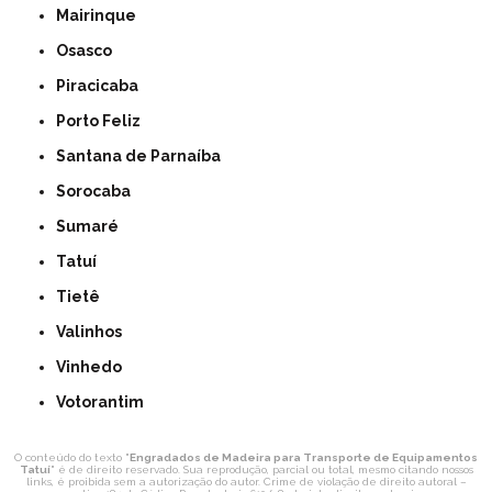
Mairinque
Osasco
Piracicaba
Porto Feliz
Santana de Parnaíba
Sorocaba
Sumaré
Tatuí
Tietê
Valinhos
Vinhedo
Votorantim
O conteúdo do texto "
Engradados de Madeira para Transporte de Equipamentos
Tatuí
" é de direito reservado. Sua reprodução, parcial ou total, mesmo citando nossos
links, é proibida sem a autorização do autor. Crime de violação de direito autoral –