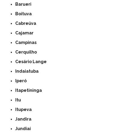
Barueri
Boituva
Cabreúva
Cajamar
Campinas
Cerquilho
Cesário Lange
Indaiatuba
Iperó
Itapetininga
Itu
Itupeva
Jandira
Jundiaí