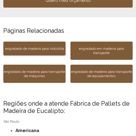
Quero meu orçamento
Páginas Relacionadas
engradado de madeira para indústria
engradado em madeira para
transporte
engradado de madeira para transporte
engradado de madeira para transporte
de máquinas
de equipamentos
Regiões onde a atende Fábrica de Pallets de
Madeira de Eucalipto:
São Paulo
Americana