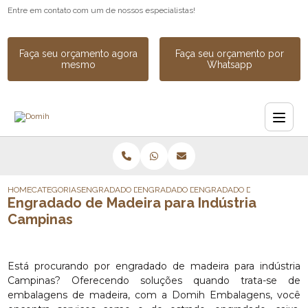
Entre em contato com um de nossos especialistas!
Faça seu orçamento agora
Faça seu orçamento por
mesmo
Whatsapp
HOME
CATEGORIAS
ENGRADADO DE MADEIRA
ENGRADADO DE MADEIRA INDUSTRIAL SOB
ENGRADADO DE MADEIRA PA
Engradado de Madeira para Indústria
Campinas
Está procurando por engradado de madeira para indústria
Campinas? Oferecendo soluções quando trata-se de
embalagens de madeira, com a Domih Embalagens, você