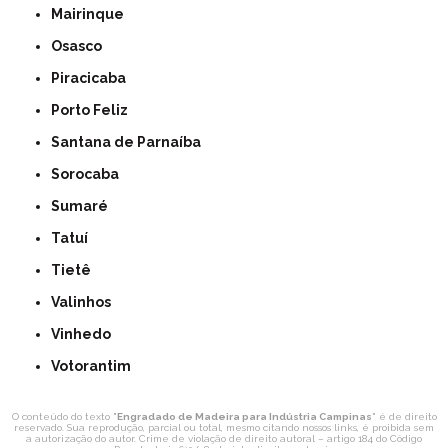
Mairinque
Osasco
Piracicaba
Porto Feliz
Santana de Parnaíba
Sorocaba
Sumaré
Tatuí
Tietê
Valinhos
Vinhedo
Votorantim
O conteúdo do texto "
Engradado de Madeira para Indústria Campinas
" é de direito
reservado. Sua reprodução, parcial ou total, mesmo citando nossos links, é proibida sem
a autorização do autor. Crime de violação de direito autoral – artigo 184 do Código