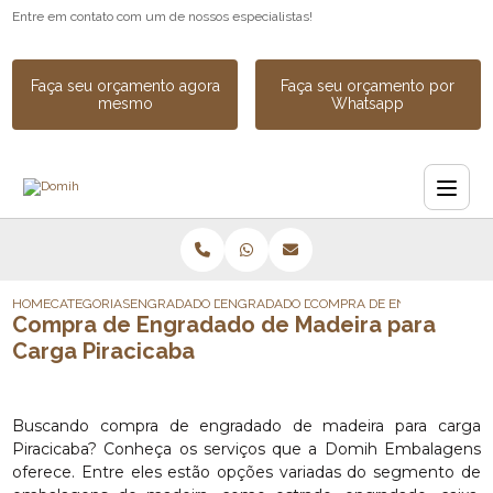
Entre em contato com um de nossos especialistas!
Faça seu orçamento agora
Faça seu orçamento por
mesmo
Whatsapp
HOME
CATEGORIAS
ENGRADADO DE MADEIRA
ENGRADADO DE MADEIRA INDUSTRIAL SOB
COMPRA DE ENGRADADO DE 
Compra de Engradado de Madeira para
Carga Piracicaba
Buscando compra de engradado de madeira para carga
Piracicaba? Conheça os serviços que a Domih Embalagens
oferece. Entre eles estão opções variadas do segmento de