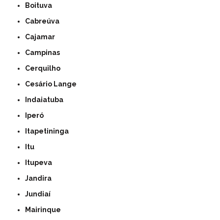
Boituva
Cabreúva
Cajamar
Campinas
Cerquilho
Cesário Lange
Indaiatuba
Iperó
Itapetininga
Itu
Itupeva
Jandira
Jundiaí
Mairinque