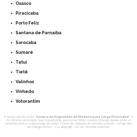
Osasco
Piracicaba
Porto Feliz
Santana de Parnaíba
Sorocaba
Sumaré
Tatuí
Tietê
Valinhos
Vinhedo
Votorantim
O conteúdo do texto "
Compra de Engradado de Madeira para Carga Piracicaba
" é
de direito reservado. Sua reprodução, parcial ou total, mesmo citando nossos links, é
proibida sem a autorização do autor. Crime de violação de direito autoral – artigo 184
do Código Penal –
Lei 9610/98 - Lei de direitos autorais
.