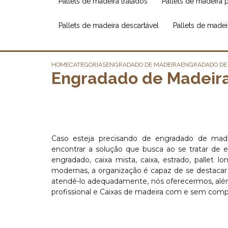
pallets de madeira tratados
pallets de madeira 
pallets de madeira descartável
pallets de made
HOME
CATEGORIAS
ENGRADADO DE MADEIRA
ENGRADADO DE 
Engradado de Madeira 
Caso esteja precisando de engradado de mad
encontrar a solução que busca ao se tratar d
engradado, caixa mista, caixa, estrado, pallet lo
modernas, a organização é capaz de se destacar 
atendê-lo adequadamente, nós oferecermos, além 
profissional e Caixas de madeira com e sem compe