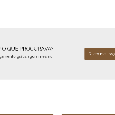
 O QUE PROCURAVA?
Quero meu orç
rçamento grátis agora mesmo!