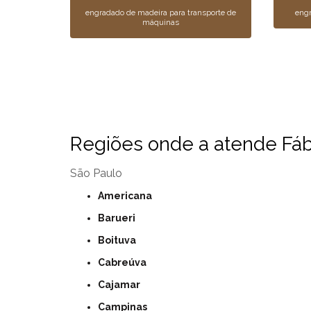
engradado de madeira para transporte de
eng
máquinas
Regiões onde a atende Fábr
São Paulo
Americana
Barueri
Boituva
Cabreúva
Cajamar
Campinas