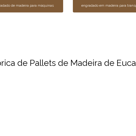
radado de madeira para máquinas
engradado em madeira para trans
ica de Pallets de Madeira de Eucal