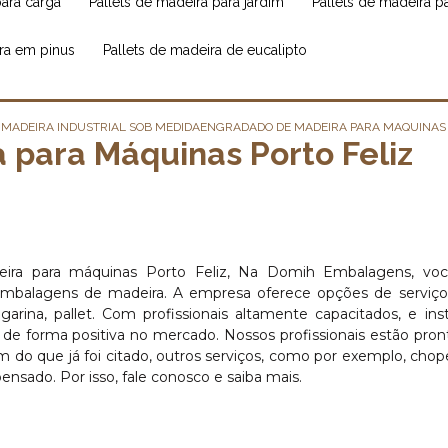
para carga
pallets de madeira para jardim
pallets de madeira 
ira em pinus
pallets de madeira de eucalipto
MADEIRA INDUSTRIAL SOB MEDIDA
ENGRADADO DE MADEIRA PARA MAQUINAS 
para Máquinas Porto Feliz
eira para máquinas Porto Feliz, Na Domih Embalagens, vo
e embalagens de madeira. A empresa oferece opções de serviç
ngarina, pallet. Com profissionais altamente capacitados, e ins
de forma positiva no mercado. Nossos profissionais estão pron
do que já foi citado, outros serviços, como por exemplo, chope
nsado. Por isso, fale conosco e saiba mais.