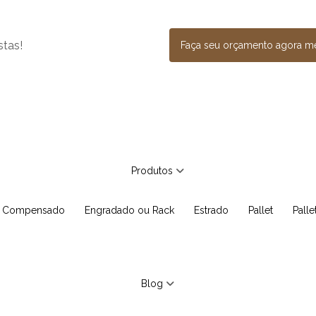
stas!
Faça seu orçamento agora 
Produtos
e Compensado
Engradado ou Rack
Estrado
Pallet
Pall
Blog