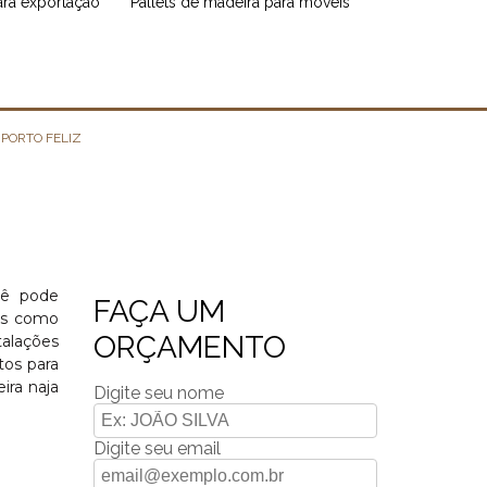
para exportação
pallets de madeira para móveis
PORTO FELIZ
cê pode
FAÇA UM
os como
ORÇAMENTO
talações
tos para
ira naja
Digite seu nome
Digite seu email