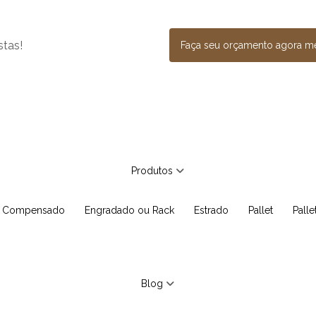
stas!
Faça seu orçamento agora 
Produtos
e Compensado
Engradado ou Rack
Estrado
Pallet
Pall
Blog