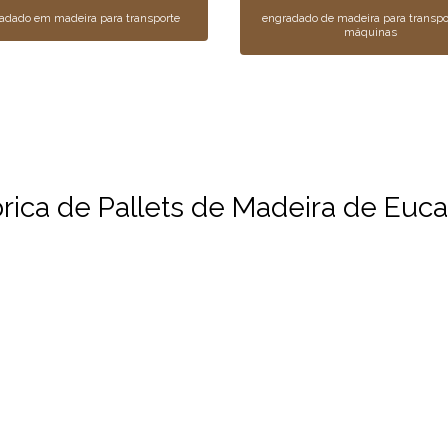
adado em madeira para transporte
engradado de madeira para transpo
máquinas
ica de Pallets de Madeira de Eucal