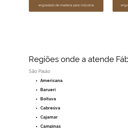
engradado de madeira para indústria
engr
Regiões onde a atende Fábr
São Paulo
Americana
Barueri
Boituva
Cabreúva
Cajamar
Campinas