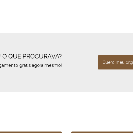
 O QUE PROCURAVA?
Quero meu orç
rçamento grátis agora mesmo!