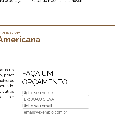
para exportação
pallets de madeira para móveis
IA AMERICANA
 Americana
 atua no
FAÇA UM
, pallet
ORÇAMENTO
melhores
mercado.
, outros
Digite seu nome
so, fale
Digite seu email