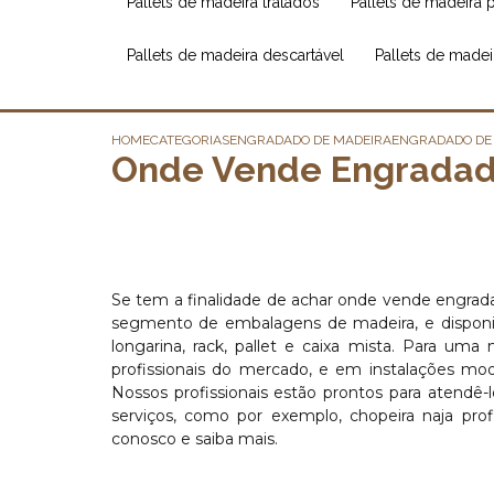
pallets de madeira tratados
pallets de madeira 
pallets de madeira descartável
pallets de made
HOME
CATEGORIAS
ENGRADADO DE MADEIRA
ENGRADADO DE
Onde Vende Engradado
Se tem a finalidade de achar onde vende engrad
segmento de embalagens de madeira, e disponibil
longarina, rack, pallet e caixa mista. Para uma
profissionais do mercado, e em instalações mo
Nossos profissionais estão prontos para atendê-
serviços, como por exemplo, chopeira naja pro
conosco e saiba mais.