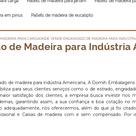
para carga
pallets de madeira para jardim
pallets de madeira 
ira em pinus
pallets de madeira de eucalipto
 MADEIRA PARA CARGA
ONDE VENDE ENGRADADO DE MADEIRA PARA INDUSTR
 de Madeira para Indústria
ado de madeira para indústria Americana, A Domih Embalagens
iza para seus clientes serviços como o de estrado, engradado
 maior satisfação dos clientes, a empresa busca investir nos 
dernas, garantindo assim, a sua confiança e boa cotação no 
lo adequadamente, nós oferecermos, além do que já foi citado
fissional e Caixas de madeira com e sem compensado. Por is