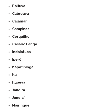
Boituva
Cabreúva
Cajamar
Campinas
Cerquilho
Cesário Lange
Indaiatuba
Iperó
Itapetininga
Itu
Itupeva
Jandira
Jundiaí
Mairinque