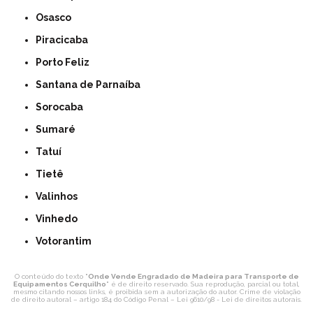
Osasco
Piracicaba
Porto Feliz
Santana de Parnaíba
Sorocaba
Sumaré
Tatuí
Tietê
Valinhos
Vinhedo
Votorantim
O conteúdo do texto "
Onde Vende Engradado de Madeira para Transporte de
Equipamentos Cerquilho
" é de direito reservado. Sua reprodução, parcial ou total,
mesmo citando nossos links, é proibida sem a autorização do autor. Crime de violação
de direito autoral – artigo 184 do Código Penal –
Lei 9610/98 - Lei de direitos autorais
.