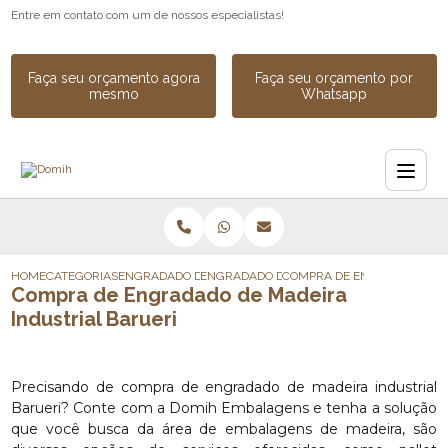
Entre em contato com um de nossos especialistas!
Faça seu orçamento agora
Faça seu orçamento por
mesmo
Whatsapp
HOME
CATEGORIAS
ENGRADADO DE MADEIRA
ENGRADADO DE MADEIRA PARA EQUIPAME
COMPRA DE ENGRADADO DE 
Compra de Engradado de Madeira
Industrial Barueri
Precisando de compra de engradado de madeira industrial
Barueri? Conte com a Domih Embalagens e tenha a solução
que você busca da área de embalagens de madeira, são