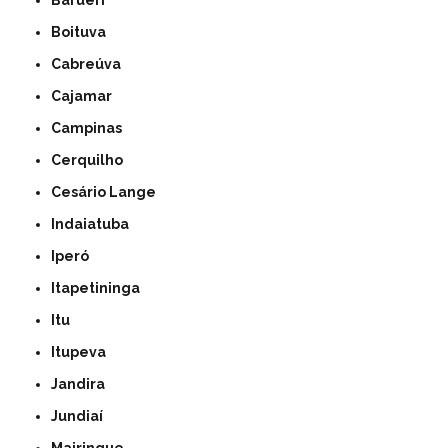
Barueri
Boituva
Cabreúva
Cajamar
Campinas
Cerquilho
Cesário Lange
Indaiatuba
Iperó
Itapetininga
Itu
Itupeva
Jandira
Jundiaí