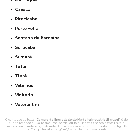
Mairinque
Osasco
Piracicaba
Porto Feliz
Santana de Parnaíba
Sorocaba
Sumaré
Tatuí
Tietê
Valinhos
Vinhedo
Votorantim
O conteúdo do texto "
Compra de Engradado de Madeira Industrial Barueri
" é de
direito reservado. Sua reprodução, parcial ou total, mesmo citando nossos links, é
proibida sem a autorização do autor. Crime de violação de direito autoral – artigo 184
do Código Penal –
Lei 9610/98 - Lei de direitos autorais
.