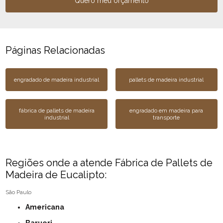
Quero meu orçamento
Páginas Relacionadas
engradado de madeira industrial
pallets de madeira industrial
fábrica de pallets de madeira
engradado em madeira para
industrial
transporte
Regiões onde a atende Fábrica de Pallets de
Madeira de Eucalipto:
São Paulo
Americana