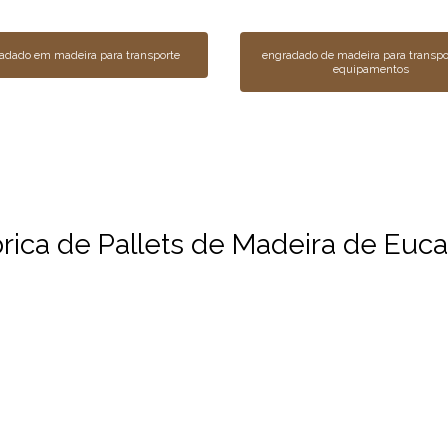
adado em madeira para transporte
engradado de madeira para transpo
equipamentos
ica de Pallets de Madeira de Eucal