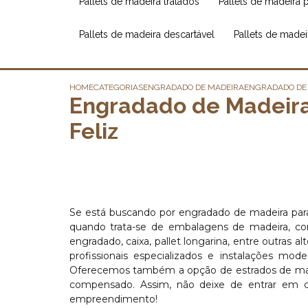
pallets de madeira tratados
pallets de madeira 
pallets de madeira descartável
pallets de made
HOME
CATEGORIAS
ENGRADADO DE MADEIRA
ENGRADADO DE
Engradado de Madeira
Feliz
Se está buscando por engradado de madeira par
quando trata-se de embalagens de madeira, c
engradado, caixa, pallet longarina, entre outras 
profissionais especializados e instalações m
Oferecemos também a opção de estrados de mad
compensado. Assim, não deixe de entrar em c
empreendimento!