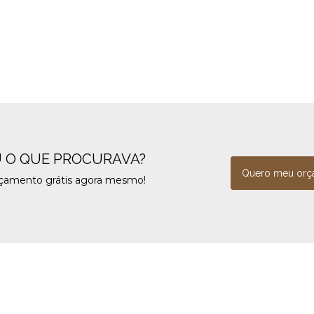
 O QUE PROCURAVA?
Quero meu orç
rçamento grátis agora mesmo!