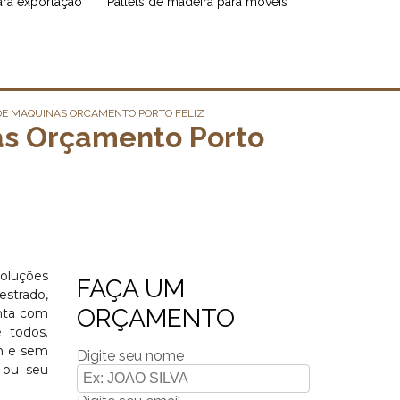
para exportação
pallets de madeira para móveis
DE MAQUINAS ORCAMENTO PORTO FELIZ
as Orçamento Porto
soluções
FAÇA UM
strado,
ORÇAMENTO
onta com
 todos.
m e sem
Digite seu nome
 ou seu