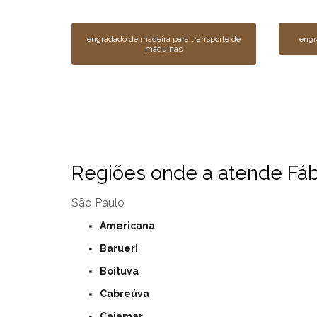
engradado de madeira para transporte de
engr
máquinas
Regiões onde a atende Fábr
São Paulo
Americana
Barueri
Boituva
Cabreúva
Cajamar