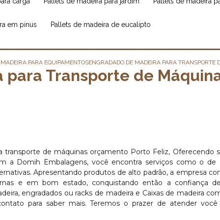
para carga
pallets de madeira para jardim
pallets de madeira 
ira em pinus
pallets de madeira de eucalipto
 MADEIRA PARA EQUIPAMENTOS
ENGRADADO DE MADEIRA PARA TRANSPORTE 
 para Transporte de Máquin
a transporte de máquinas orçamento Porto Feliz, Oferecendo 
om a Domih Embalagens, você encontra serviços como o de e
alternativas. Apresentando produtos de alto padrão, a empresa c
odernas e em bom estado, conquistando então a confiança de
eira, engradados ou racks de madeira e Caixas de madeira co
ontato para saber mais. Teremos o prazer de atender você