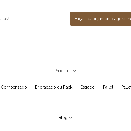
stas!
Faça seu orçamento agora 
Produtos
e Compensado
Engradado ou Rack
Estrado
Pallet
Pall
Blog