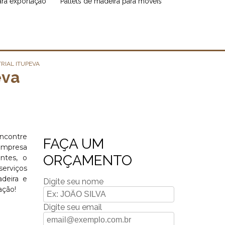
para exportação
pallets de madeira para móveis
RIAL ITUPEVA
eva
encontre
FAÇA UM
empresa
ORÇAMENTO
entes, o
serviços
deira e
Digite seu nome
ação!
Digite seu email