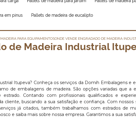
para carga
pallets de madeira para jardim
pallets de madeira 
ira em pinus
pallets de madeira de eucalipto
 MADEIRA PARA EQUIPAMENTOS
ONDE VENDE ENGRADADO DE MADEIRA INDUST
 de Madeira Industrial Itup
ustrial Itupeva? Conheça os serviços da Domih Embalagens e 
ramo de embalagens de madeira. São opções variadas que a 
 estrado. Contando com profissionais qualificados e experi
cliente, buscando a sua satisfação e confiança. Com nossos 
erviços já citados, também trabalhamos com estrados de ma
nosco e saiba mais sobre nossa empresa. Garantimos a sua satisf