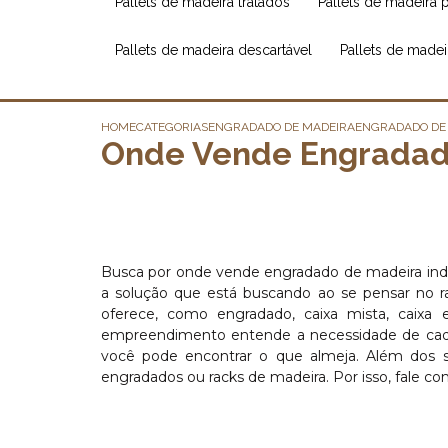
pallets de madeira tratados
pallets de madeira 
pallets de madeira descartável
pallets de made
HOME
CATEGORIAS
ENGRADADO DE MADEIRA
ENGRADADO DE
Onde Vende Engradado
Busca por onde vende engradado de madeira ind
a solução que está buscando ao se pensar no 
oferece, como engradado, caixa mista, caixa e
empreendimento entende a necessidade de cada 
você pode encontrar o que almeja. Além dos s
engradados ou racks de madeira. Por isso, fale co