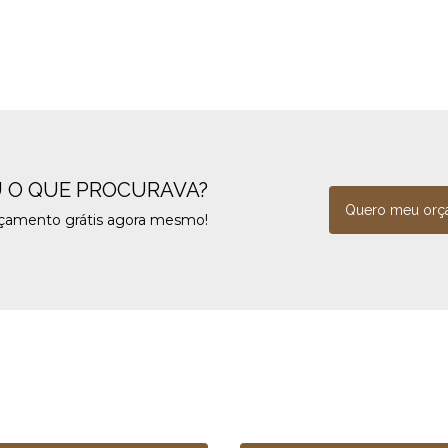
 O QUE PROCURAVA?
Quero meu orç
rçamento grátis agora mesmo!