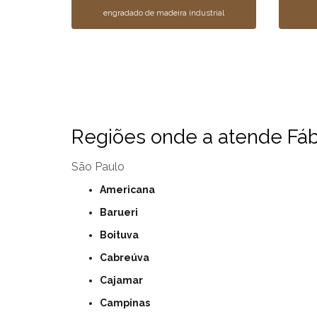
engradado de madeira industrial
Regiões onde a atende Fábr
São Paulo
Americana
Barueri
Boituva
Cabreúva
Cajamar
Campinas