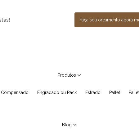
stas!
Faça seu orçamento agora 
Produtos
e Compensado
Engradado ou Rack
Estrado
Pallet
Pall
Blog