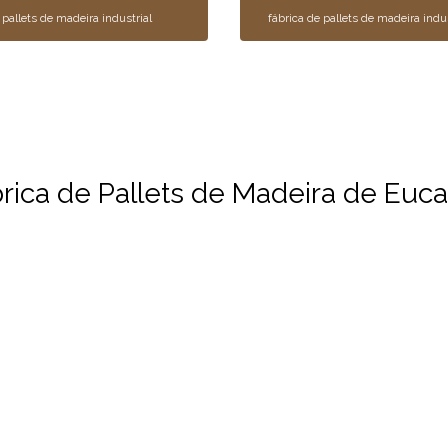
pallets de madeira industrial
fábrica de pallets de madeira indus
ica de Pallets de Madeira de Eucal