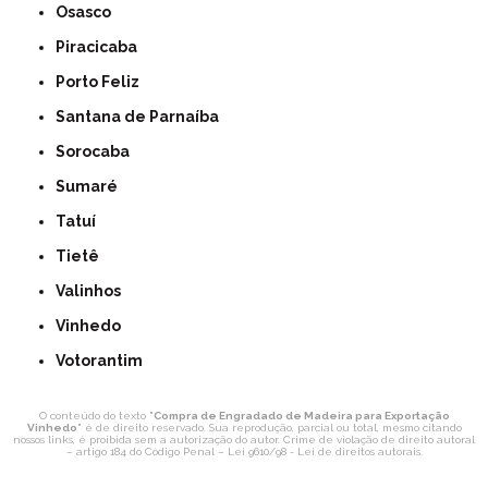
Osasco
Piracicaba
Porto Feliz
Santana de Parnaíba
Sorocaba
Sumaré
Tatuí
Tietê
Valinhos
Vinhedo
Votorantim
O conteúdo do texto "
Compra de Engradado de Madeira para Exportação
Vinhedo
" é de direito reservado. Sua reprodução, parcial ou total, mesmo citando
nossos links, é proibida sem a autorização do autor. Crime de violação de direito autoral
– artigo 184 do Código Penal –
Lei 9610/98 - Lei de direitos autorais
.