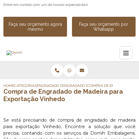
Entre em contato com um de nossos especialistas!
Faça seu orçamento agora
Faça seu orçamento por
mesmo
Whatsapp
HOME
CATEGORIAS
ENGRADADO DE MADEIRA
ENGRADADO DE MADEIRA PARA EQUIPAME
COMPRA DE ENGRADADO DE 
Compra de Engradado de Madeira para
Exportação Vinhedo
Se está precisando de compra de engradado de madeira
para exportação Vinhedo, Encontre a solução que você
precisa, contando com os serviços da Domih Embalagens.