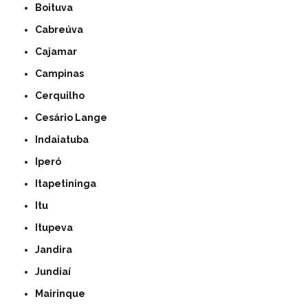
Boituva
Cabreúva
Cajamar
Campinas
Cerquilho
Cesário Lange
Indaiatuba
Iperó
Itapetininga
Itu
Itupeva
Jandira
Jundiaí
Mairinque