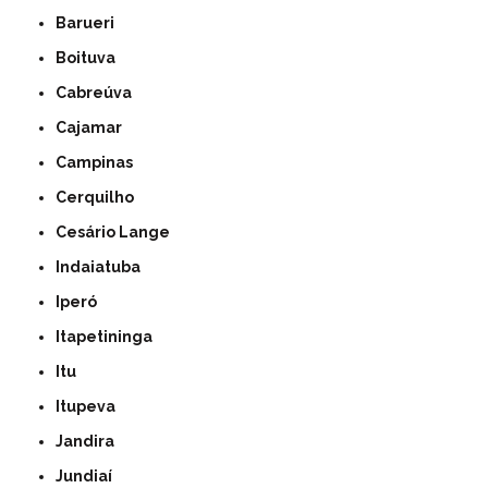
Barueri
Boituva
Cabreúva
Cajamar
Campinas
Cerquilho
Cesário Lange
Indaiatuba
Iperó
Itapetininga
Itu
Itupeva
Jandira
Jundiaí