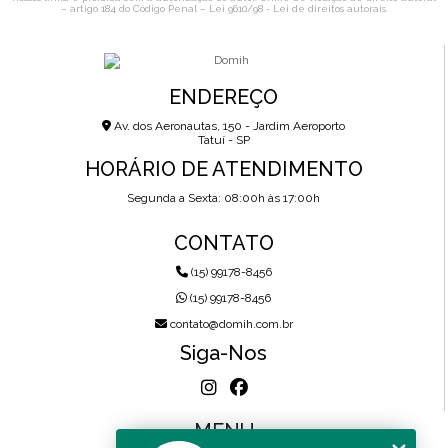
– artigo 184 do Código Penal –
Lei 9610/98 - Lei de direitos autorais
.
ENDEREÇO
Av. dos Aeronautas, 150 - Jardim Aeroporto
Tatuí - SP
HORÁRIO DE ATENDIMENTO
Segunda a Sexta: 08:00h às 17:00h
CONTATO
(15) 99178-8456
(15) 99178-8456
contato@domih.com.br
Siga-Nos
MENU