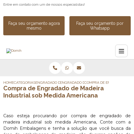
Entre em contato com um de nossos especialistas!
Faça seu orçamento agora
Faça seu orçamento por
mesmo
Whatsapp
HOME
CATEGORIAS
ENGRADADO DE MADEIRA
ENGRADADO DE MADEIRA PARA EQUIPAME
COMPRA DE ENGRADADO DE 
Compra de Engradado de Madeira
Industrial sob Medida Americana
Caso esteja procurando por compra de engradado de
madeira industrial sob medida Americana, Conte com a
Domih Embalagens e tenha a solução que você busca da