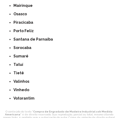
Mairinque
Osasco
Piracicaba
Porto Feliz
Santana de Parnaíba
Sorocaba
Sumaré
Tatuí
Tietê
Valinhos
Vinhedo
Votorantim
O conteúdo do texto "
Compra de Engradado de Madeira Industrial sob Medida
Americana
" é de direito reservado. Sua reprodução, parcial ou total, mesmo citando
nossos links, é proibida sem a autorização do autor. Crime de violação de direito autoral