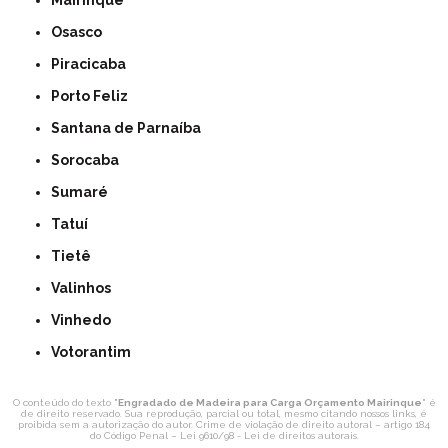
Mairinque
Osasco
Piracicaba
Porto Feliz
Santana de Parnaíba
Sorocaba
Sumaré
Tatuí
Tietê
Valinhos
Vinhedo
Votorantim
O conteúdo do texto "
Engradado de Madeira para Carga Orçamento Mairinque
" é
de direito reservado. Sua reprodução, parcial ou total, mesmo citando nossos links, é
proibida sem a autorização do autor. Crime de violação de direito autoral – artigo 184
do Código Penal –
Lei 9610/98 - Lei de direitos autorais
.