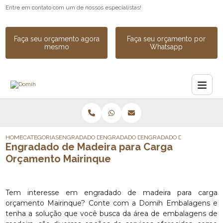
Entre em contato com um de nossos especialistas!
Faça seu orçamento agora
Faça seu orçamento por
mesmo
Whatsapp
HOME
CATEGORIAS
ENGRADADO DE MADEIRA
ENGRADADO DE MADEIRA PARA EQUIPAME
ENGRADADO DE MADEIRA P
Engradado de Madeira para Carga
Orçamento Mairinque
Tem interesse em engradado de madeira para carga
orçamento Mairinque? Conte com a Domih Embalagens e
tenha a solução que você busca da área de embalagens de