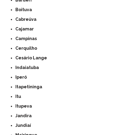
Barueri
Boituva
Cabreúva
Cajamar
Campinas
Cerquilho
Cesário Lange
Indaiatuba
Iperó
Itapetininga
Itu
Itupeva
Jandira
Jundiaí