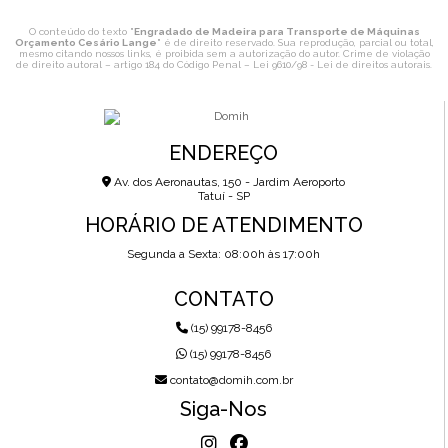
O conteúdo do texto "
Engradado de Madeira para Transporte de Máquinas
Orçamento Cesário Lange
" é de direito reservado. Sua reprodução, parcial ou total,
mesmo citando nossos links, é proibida sem a autorização do autor. Crime de violação
de direito autoral – artigo 184 do Código Penal –
Lei 9610/98 - Lei de direitos autorais
.
ENDEREÇO
Av. dos Aeronautas, 150 - Jardim Aeroporto
Tatuí - SP
HORÁRIO DE ATENDIMENTO
Segunda a Sexta: 08:00h às 17:00h
CONTATO
(15) 99178-8456
(15) 99178-8456
contato@domih.com.br
Siga-Nos