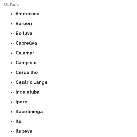
São Paulo
Americana
Barueri
Boituva
Cabreúva
Cajamar
Campinas
Cerquilho
Cesário Lange
Indaiatuba
Iperó
Itapetininga
Itu
Itupeva