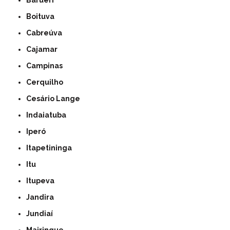
Barueri
Boituva
Cabreúva
Cajamar
Campinas
Cerquilho
Cesário Lange
Indaiatuba
Iperó
Itapetininga
Itu
Itupeva
Jandira
Jundiaí