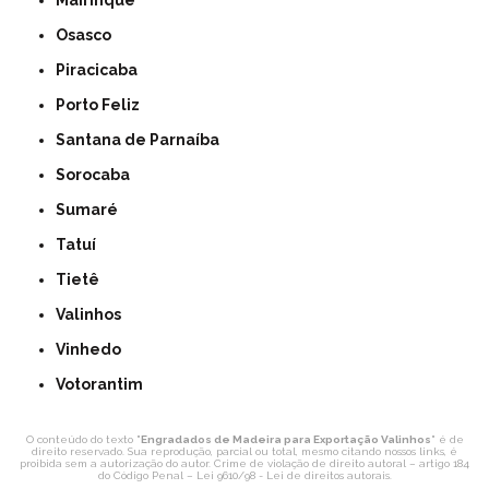
Mairinque
Osasco
Piracicaba
Porto Feliz
Santana de Parnaíba
Sorocaba
Sumaré
Tatuí
Tietê
Valinhos
Vinhedo
Votorantim
O conteúdo do texto "
Engradados de Madeira para Exportação Valinhos
" é de
direito reservado. Sua reprodução, parcial ou total, mesmo citando nossos links, é
proibida sem a autorização do autor. Crime de violação de direito autoral – artigo 184
do Código Penal –
Lei 9610/98 - Lei de direitos autorais
.