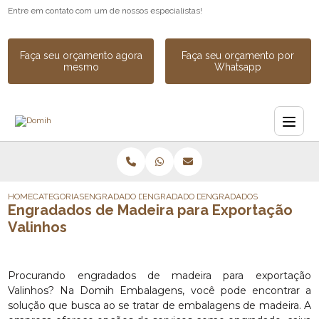
Entre em contato com um de nossos especialistas!
Faça seu orçamento agora
Faça seu orçamento por
mesmo
Whatsapp
HOME
CATEGORIAS
ENGRADADO DE MADEIRA
ENGRADADO DE MADEIRA PARA EQUIPAME
ENGRADADOS DE MADEIRA P
Engradados de Madeira para Exportação
Valinhos
Procurando engradados de madeira para exportação
Valinhos? Na Domih Embalagens, você pode encontrar a
solução que busca ao se tratar de embalagens de madeira. A