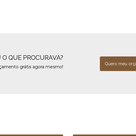
 O QUE PROCURAVA?
Quero meu orç
rçamento grátis agora mesmo!