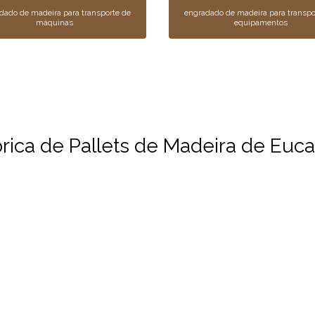
dado de madeira para transporte de
engradado de madeira para transpo
máquinas
equipamentos
ica de Pallets de Madeira de Eucal