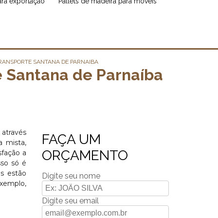
para exportação
pallets de madeira para móveis
RANSPORTE SANTANA DE PARNAIBA
 Santana de Parnaíba
 através
FAÇA UM
a mista,
ORÇAMENTO
sfação a
sso só é
is estão
Digite seu nome
exemplo,
Digite seu email