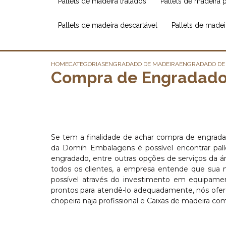
pallets de madeira tratados
pallets de madeira 
pallets de madeira descartável
pallets de made
HOME
CATEGORIAS
ENGRADADO DE MADEIRA
ENGRADADO DE
Compra de Engradado 
Se tem a finalidade de achar compra de engrada
da Domih Embalagens é possível encontrar pallet
engradado, entre outras opções de serviços da á
todos os clientes, a empresa entende que sua 
possível através do investimento em equipament
prontos para atendê-lo adequadamente, nós ofere
chopeira naja profissional e Caixas de madeira co