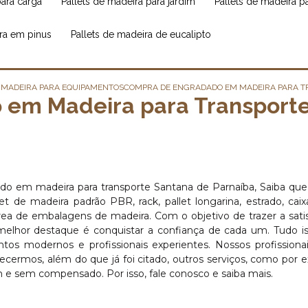
para carga
pallets de madeira para jardim
pallets de madeira 
ira em pinus
pallets de madeira de eucalipto
 MADEIRA PARA EQUIPAMENTOS
COMPRA DE ENGRADADO EM MADEIRA PARA T
em Madeira para Transporte
do em madeira para transporte Santana de Parnaíba, Saiba que
 de madeira padrão PBR, rack, pallet longarina, estrado, caix
rea de embalagens de madeira. Com o objetivo de trazer a sati
melhor destaque é conquistar a confiança de cada um. Tudo i
os modernos e profissionais experientes. Nossos profissiona
cermos, além do que já foi citado, outros serviços, como por 
m e sem compensado. Por isso, fale conosco e saiba mais.