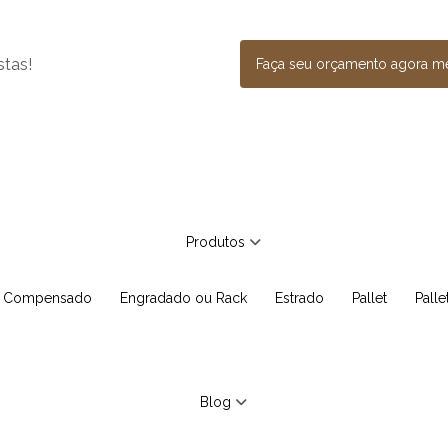
stas!
Faça seu orçamento agora 
Produtos
e Compensado
Engradado ou Rack
Estrado
Pallet
Pall
Blog