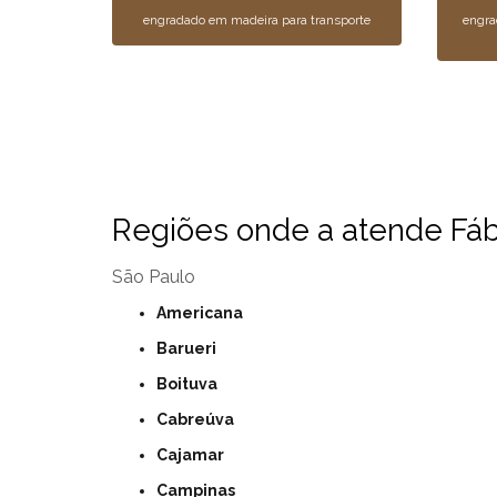
engradado em madeira para transporte
engra
Regiões onde a atende Fábr
São Paulo
Americana
Barueri
Boituva
Cabreúva
Cajamar
Campinas