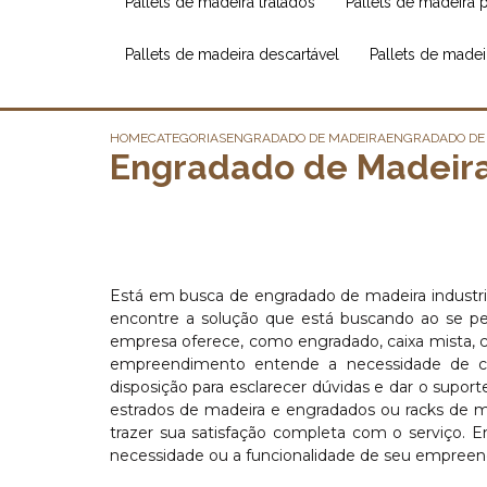
pallets de madeira tratados
pallets de madeira 
pallets de madeira descartável
pallets de made
HOME
CATEGORIAS
ENGRADADO DE MADEIRA
ENGRADADO DE
Engradado de Madeira
Está em busca de engradado de madeira industr
encontre a solução que está buscando ao se p
empresa oferece, como engradado, caixa mista, ca
empreendimento entende a necessidade de cad
disposição para esclarecer dúvidas e dar o supo
estrados de madeira e engradados ou racks de m
trazer sua satisfação completa com o serviço. 
necessidade ou a funcionalidade de seu empreend