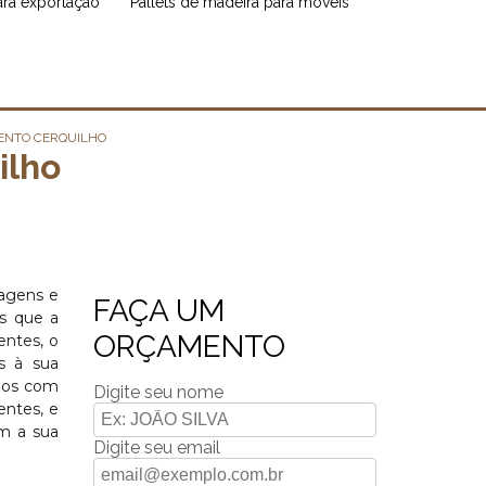
para exportação
pallets de madeira para móveis
ENTO CERQUILHO
ilho
lagens e
FAÇA UM
s que a
ORÇAMENTO
entes, o
s à sua
amos com
Digite seu nome
entes, e
om a sua
Digite seu email