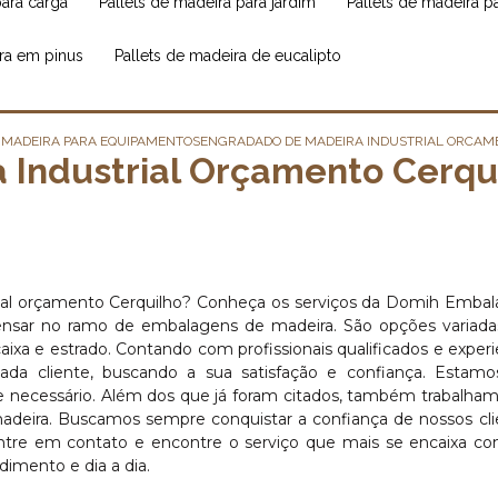
para carga
pallets de madeira para jardim
pallets de madeira 
ira em pinus
pallets de madeira de eucalipto
 MADEIRA PARA EQUIPAMENTOS
ENGRADADO DE MADEIRA INDUSTRIAL ORCAM
 Industrial Orçamento Cerqu
ial orçamento Cerquilho? Conheça os serviços da Domih Emba
ensar no ramo de embalagens de madeira. São opções variada
ixa e estrado. Contando com profissionais qualificados e experi
a cliente, buscando a sua satisfação e confiança. Estamo
rte necessário. Além dos que já foram citados, também trabalh
adeira. Buscamos sempre conquistar a confiança de nossos cli
Entre em contato e encontre o serviço que mais se encaixa c
imento e dia a dia.