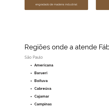
engradado de madeira industrial
Regiões onde a atende Fábr
São Paulo
Americana
Barueri
Boituva
Cabreúva
Cajamar
Campinas