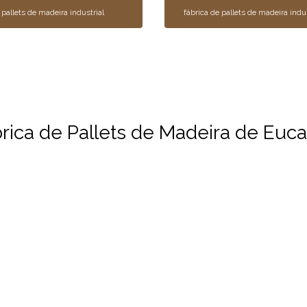
pallets de madeira industrial
fábrica de pallets de madeira indus
ica de Pallets de Madeira de Eucal