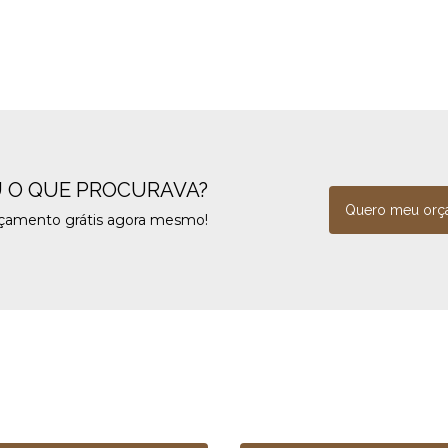
 O QUE PROCURAVA?
Quero meu orç
rçamento grátis agora mesmo!