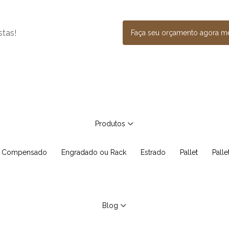
stas!
Faça seu orçamento agora 
Produtos
e Compensado
Engradado ou Rack
Estrado
Pallet
Pall
Blog