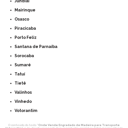
Jundiaí
Mairinque
Osasco
Piracicaba
Porto Feliz
Santana de Parnaíba
Sorocaba
Sumaré
Tatuí
Tietê
Valinhos
Vinhedo
Votorantim
O conteúdo do texto "
Onde Vende Engradado de Madeira para Transporte