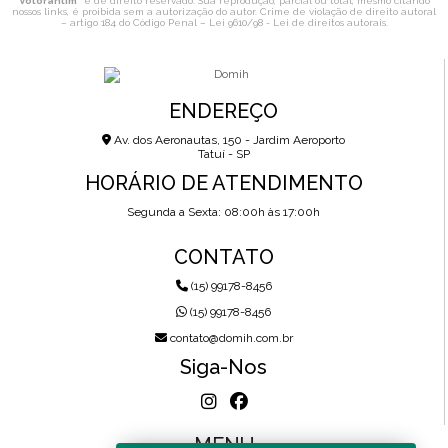
Votorantim
" é de direito reservado. Sua reprodução, parcial ou total, mesmo citando
nossos links, é proibida sem a autorização do autor. Crime de violação de direito autoral
– artigo 184 do Código Penal –
Lei 9610/98 - Lei de direitos autorais
.
ENDEREÇO
Av. dos Aeronautas, 150 - Jardim Aeroporto
Tatuí - SP
HORÁRIO DE ATENDIMENTO
Segunda a Sexta: 08:00h às 17:00h
CONTATO
(15) 99178-8456
(15) 99178-8456
contato@domih.com.br
Siga-Nos
MENU