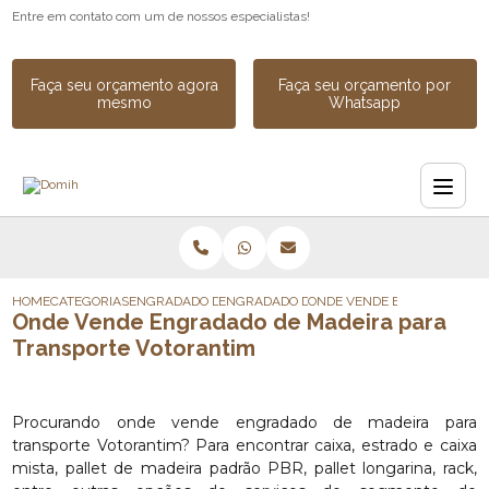
Entre em contato com um de nossos especialistas!
Faça seu orçamento agora
Faça seu orçamento por
mesmo
Whatsapp
HOME
CATEGORIAS
ENGRADADO DE MADEIRA
ENGRADADO DE MADEIRA INDUSTRIAL SOB
ONDE VENDE ENGRADADO DE
Onde Vende Engradado de Madeira para
Transporte Votorantim
Procurando onde vende engradado de madeira para
transporte Votorantim? Para encontrar caixa, estrado e caixa
mista, pallet de madeira padrão PBR, pallet longarina, rack,