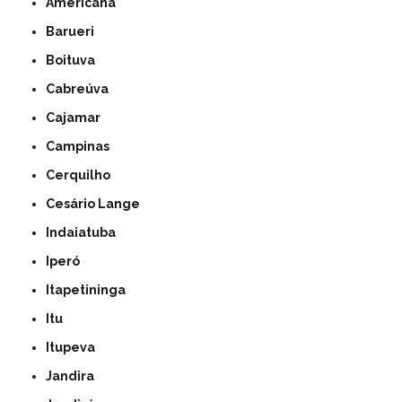
Americana
Barueri
Boituva
Cabreúva
Cajamar
Campinas
Cerquilho
Cesário Lange
Indaiatuba
Iperó
Itapetininga
Itu
Itupeva
Jandira