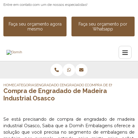
Entre em contato com um de nossos especialistas!
Faça seu orçamento agora
Faça seu orçamento por
mesmo
Whatsapp
HOME
CATEGORIAS
ENGRADADO DE MADEIRA
ENGRADADO DE MADEIRA INDUSTRIAL
COMPRA DE ENGRADADO DE 
Compra de Engradado de Madeira
Industrial Osasco
Se está precisando de compra de engradado de madeira
industrial Osasco, Saiba que a Domih Embalagens oferece a
solução que você precisa no segmento de embalagens de