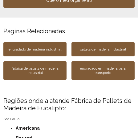
Quero meu orçamento
Páginas Relacionadas
engradado de madeira industrial
pallets de madeira industrial
fábrica de pallets de madeira
engradado em madeira para
industrial
transporte
Regiões onde a atende Fábrica de Pallets de
Madeira de Eucalipto:
São Paulo
Americana