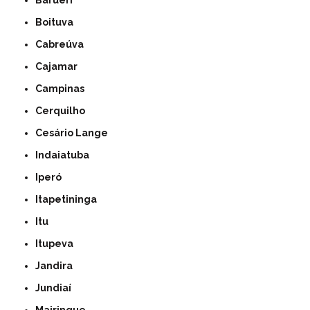
Barueri
Boituva
Cabreúva
Cajamar
Campinas
Cerquilho
Cesário Lange
Indaiatuba
Iperó
Itapetininga
Itu
Itupeva
Jandira
Jundiaí