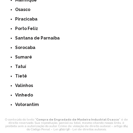
Mairinque
Osasco
Piracicaba
Porto Feliz
Santana de Parnaíba
Sorocaba
Sumaré
Tatuí
Tietê
Valinhos
Vinhedo
Votorantim
O conteúdo do texto "
Compra de Engradado de Madeira Industrial Osasco
" é de
direito reservado. Sua reprodução, parcial ou total, mesmo citando nossos links, é
proibida sem a autorização do autor. Crime de violação de direito autoral – artigo 184
do Código Penal –
Lei 9610/98 - Lei de direitos autorais
.