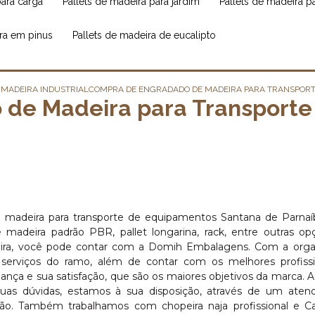
para carga
pallets de madeira para jardim
pallets de madeira 
ira em pinus
pallets de madeira de eucalipto
MADEIRA INDUSTRIAL
COMPRA DE ENGRADADO DE MADEIRA PARA TRANSPORT
de Madeira para Transporte
 madeira para transporte de equipamentos Santana de Parnaíb
de madeira padrão PBR, pallet longarina, rack, entre outras o
ira, você pode contar com a Domih Embalagens. Com a orga
 serviços do ramo, além de contar com os melhores profissi
ança e sua satisfação, que são os maiores objetivos da marca. A
uas dúvidas, estamos à sua disposição, através de um aten
o. Também trabalhamos com chopeira naja profissional e Ca