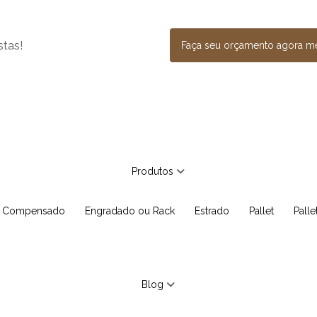
stas!
Faça seu orçamento agora 
Produtos
e Compensado
Engradado ou Rack
Estrado
Pallet
Pall
Blog