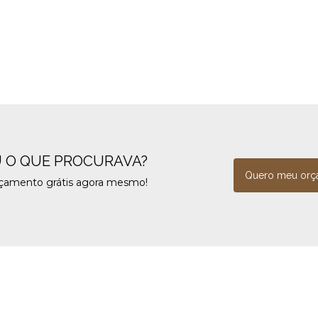
 O QUE PROCURAVA?
Quero meu orç
rçamento grátis agora mesmo!