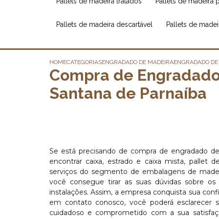
pallets de madeira tratados
pallets de madeira 
pallets de madeira descartável
pallets de made
HOME
CATEGORIAS
ENGRADADO DE MADEIRA
ENGRADADO DE 
Compra de Engradado 
Santana de Parnaíba
Se está precisando de compra de engradado de
encontrar caixa, estrado e caixa mista, pallet 
serviços do segmento de embalagens de made
você consegue tirar as suas dúvidas sobre os
instalações. Assim, a empresa conquista sua confi
em contato conosco, você poderá esclarecer s
cuidadoso e comprometido com a sua satisfaçã