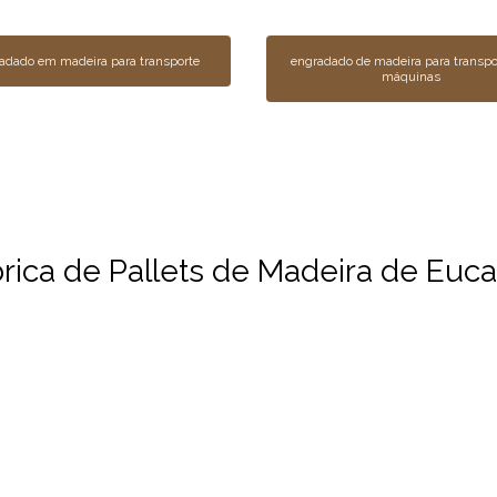
adado em madeira para transporte
engradado de madeira para transpo
máquinas
ica de Pallets de Madeira de Eucal