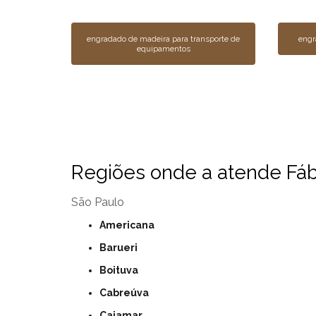
engradado de madeira para transporte de
engr
equipamentos
Regiões onde a atende Fábr
São Paulo
Americana
Barueri
Boituva
Cabreúva
Cajamar