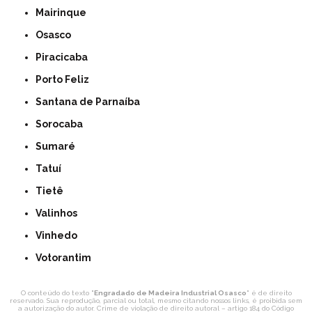
Mairinque
Osasco
Piracicaba
Porto Feliz
Santana de Parnaíba
Sorocaba
Sumaré
Tatuí
Tietê
Valinhos
Vinhedo
Votorantim
O conteúdo do texto "
Engradado de Madeira Industrial Osasco
" é de direito
reservado. Sua reprodução, parcial ou total, mesmo citando nossos links, é proibida sem
a autorização do autor. Crime de violação de direito autoral – artigo 184 do Código