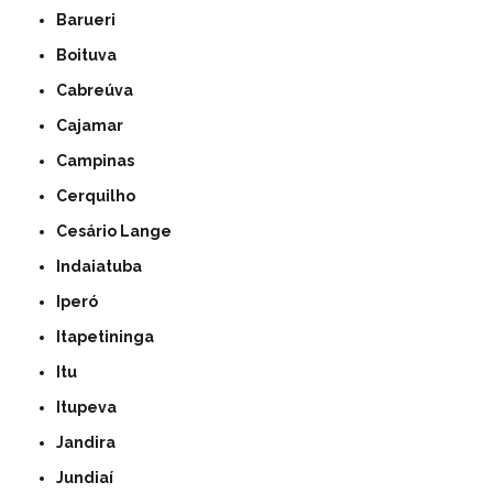
Barueri
Boituva
Cabreúva
Cajamar
Campinas
Cerquilho
Cesário Lange
Indaiatuba
Iperó
Itapetininga
Itu
Itupeva
Jandira
Jundiaí