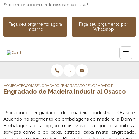
Entre em contato com um de nossos especialistas!
Faça seu orçamento agora
Faça seu orçamento por
mesmo
Whatsapp
HOME
CATEGORIAS
ENGRADADO DE MADEIRA
ENGRADADO DE MADEIRA INDUSTRIAL
ENGRADADO DE MADEIRA IN
Engradado de Madeira Industrial Osasco
Procurando engradado de madeira industrial Osasco?
Atuando no segmento de embalagens de madeira, a Domih
Embalagens é a opção mais viável, já que disponibiliza
serviços como o de caixa, estrado, caixa mista, engradado,
pallet de madeira padrão PBR, pallet, rack e pallet longarina.