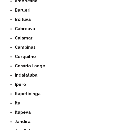
Americana
Barueri
Boituva
Cabreúva
Cajamar
Campinas
Cerquilho
Cesário Lange
Indaiatuba
Iperó
Itapetininga
Itu
Itupeva
Jandira