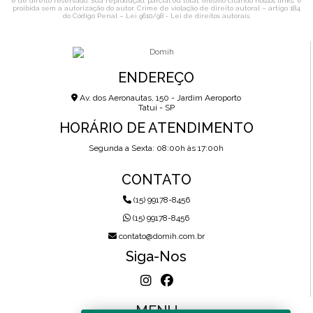
é de direito reservado. Sua reprodução, parcial ou total, mesmo citando nossos links, é
proibida sem a autorização do autor. Crime de violação de direito autoral – artigo 184
do Código Penal –
Lei 9610/98 - Lei de direitos autorais
.
ENDEREÇO
Av. dos Aeronautas, 150 - Jardim Aeroporto
Tatuí - SP
HORÁRIO DE ATENDIMENTO
Segunda a Sexta: 08:00h às 17:00h
CONTATO
(15) 99178-8456
(15) 99178-8456
contato@domih.com.br
Siga-Nos
MENU