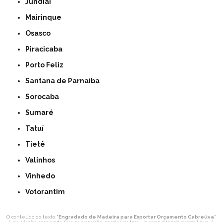
Jundiaí
Mairinque
Osasco
Piracicaba
Porto Feliz
Santana de Parnaíba
Sorocaba
Sumaré
Tatuí
Tietê
Valinhos
Vinhedo
Votorantim
O conteúdo do texto "
Engradado de Madeira para Exportar Orçamento Cabreúva
"