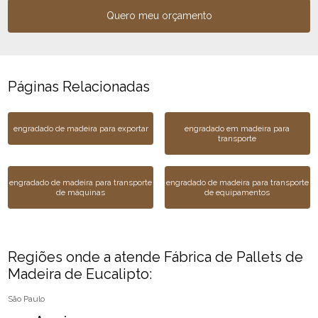
Quero meu orçamento
Páginas Relacionadas
engradado de madeira para exportar
engradado em madeira para
transporte
engradado de madeira para transporte
engradado de madeira para transporte
de máquinas
de equipamentos
Regiões onde a atende Fábrica de Pallets de
Madeira de Eucalipto:
São Paulo