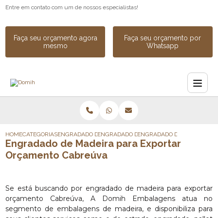
Entre em contato com um de nossos especialistas!
Faça seu orçamento agora
Faça seu orçamento por
mesmo
Whatsapp
HOME
CATEGORIAS
ENGRADADO DE MADEIRA
ENGRADADO DE MADEIRA INDUSTRIAL
ENGRADADO DE MADEIRA P
Engradado de Madeira para Exportar
Orçamento Cabreúva
Se está buscando por engradado de madeira para exportar
orçamento Cabreúva, A Domih Embalagens atua no
segmento de embalagens de madeira, e disponibiliza para