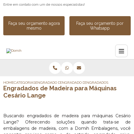
Entre em contato com um de nossos especialistas!
Faça seu orçamento agora
Faça seu orçamento por
mesmo
Whatsapp
HOME
CATEGORIAS
ENGRADADO DE MADEIRA
ENGRADADO DE MADEIRA INDUSTRIAL
ENGRADADOS DE MADEIRA P
Engradados de Madeira para Máquinas
Cesário Lange
Buscando engradados de madeira para máquinas Cesário
Lange? Oferecendo soluções quando trata-se de
embalagens de madeira, com a Domih Embalagens, você