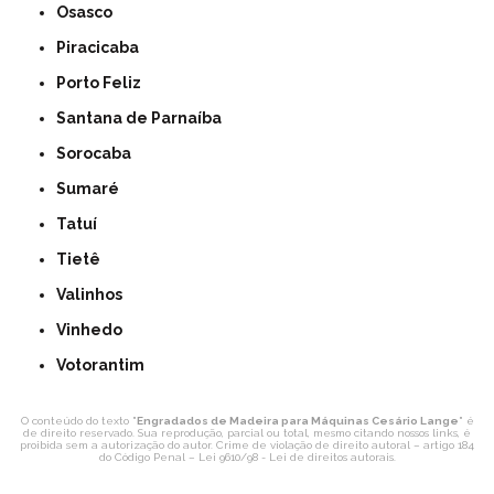
Osasco
Piracicaba
Porto Feliz
Santana de Parnaíba
Sorocaba
Sumaré
Tatuí
Tietê
Valinhos
Vinhedo
Votorantim
O conteúdo do texto "
Engradados de Madeira para Máquinas Cesário Lange
" é
de direito reservado. Sua reprodução, parcial ou total, mesmo citando nossos links, é
proibida sem a autorização do autor. Crime de violação de direito autoral – artigo 184
do Código Penal –
Lei 9610/98 - Lei de direitos autorais
.