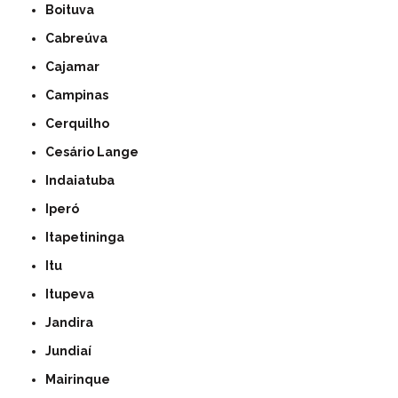
Boituva
Cabreúva
Cajamar
Campinas
Cerquilho
Cesário Lange
Indaiatuba
Iperó
Itapetininga
Itu
Itupeva
Jandira
Jundiaí
Mairinque