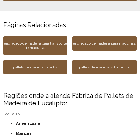
Páginas Relacionadas
engradado de madeira para transporte
engradado de madeira para máquinas
de máquinas
pallets de madeira tratados
pallets de madeira sob medida
Regiões onde a atende Fábrica de Pallets de
Madeira de Eucalipto:
São Paulo
Americana
Barueri