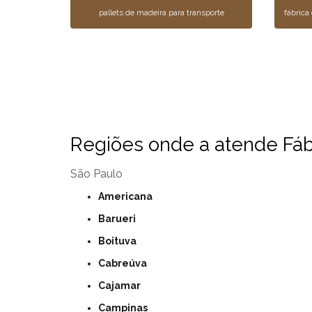
pallets de madeira para transporte
fábrica
Regiões onde a atende Fábr
São Paulo
Americana
Barueri
Boituva
Cabreúva
Cajamar
Campinas