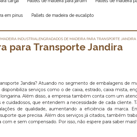
para carga
pallets de madeira para jardim
pallets de madeira 
ira em pinus
pallets de madeira de eucalipto
MADEIRA INDUSTRIAL
ENGRADADOS DE MADEIRA PARA TRANSPORTE JANDIRA
a para Transporte Jandira
ransporte Jandira? Atuando no segmento de embalagens de ma
isponibiliza serviços como o de caixa, estrado, caixa mista, en
llet longarina. Além disso, a empresa também conta com um ate
ados e cuidadosos, que entendem a necessidade de cada cliente
stalações de qualidade, aumentando a eficiência da marca. E
 suporte que precisa. Além dos serviços já citados, também tra
ra com e sem compensado. Por isso, não espere para saber mais!