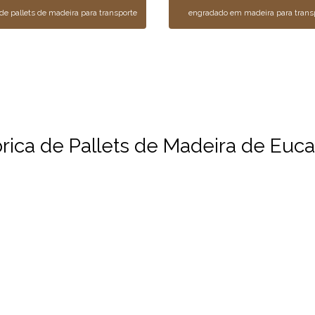
 de pallets de madeira para transporte
engradado em madeira para trans
ica de Pallets de Madeira de Eucal