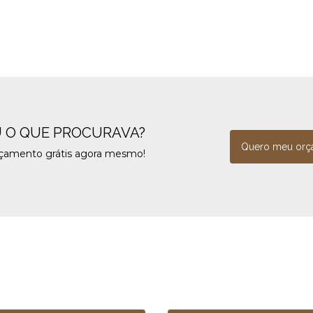
 O QUE PROCURAVA?
Quero meu orç
rçamento grátis agora mesmo!