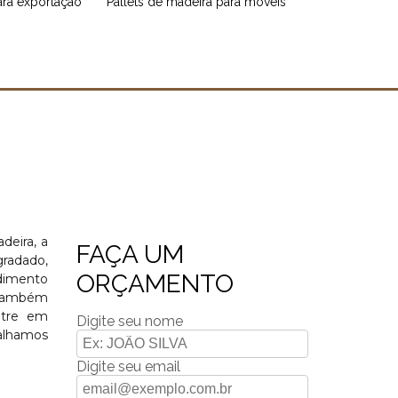
para exportação
pallets de madeira para móveis
deira, a
FAÇA UM
gradado,
ORÇAMENTO
ndimento
. Também
ntre em
Digite seu nome
balhamos
Digite seu email