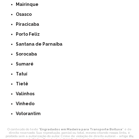
Mairinque
Osasco
Piracicaba
Porto Feliz
Santana de Parnaíba
Sorocaba
Sumaré
Tatuí
Tietê
Valinhos
Vinhedo
Votorantim
O conteúdo do texto "
Engradados em Madeira para Transporte Boituva
" é de
direito reservado. Sua reprodução, parcial ou total, mesmo citando nossos links, é
proibida sem a autorização do autor. Crime de violação de direito autoral – artigo 184