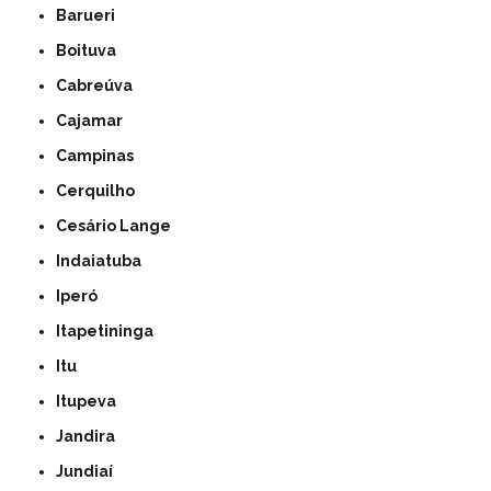
Barueri
Boituva
Cabreúva
Cajamar
Campinas
Cerquilho
Cesário Lange
Indaiatuba
Iperó
Itapetininga
Itu
Itupeva
Jandira
Jundiaí