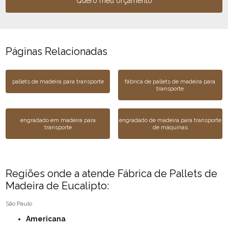
Quero meu orçamento
Páginas Relacionadas
pallets de madeira para transporte
fábrica de pallets de madeira para
transporte
engradado em madeira para
engradado de madeira para transporte
transporte
de máquinas
Regiões onde a atende Fábrica de Pallets de
Madeira de Eucalipto:
São Paulo
Americana