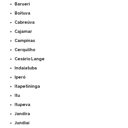
Barueri
Boituva
Cabreúva
Cajamar
Campinas
Cerquilho
Cesário Lange
Indaiatuba
Iperó
Itapetininga
Itu
Itupeva
Jandira
Jundiaí