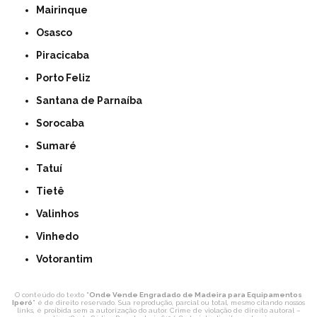
Mairinque
Osasco
Piracicaba
Porto Feliz
Santana de Parnaíba
Sorocaba
Sumaré
Tatuí
Tietê
Valinhos
Vinhedo
Votorantim
O conteúdo do texto "
Onde Vende Engradado de Madeira para Equipamentos
Iperó
" é de direito reservado. Sua reprodução, parcial ou total, mesmo citando nossos
links, é proibida sem a autorização do autor. Crime de violação de direito autoral –