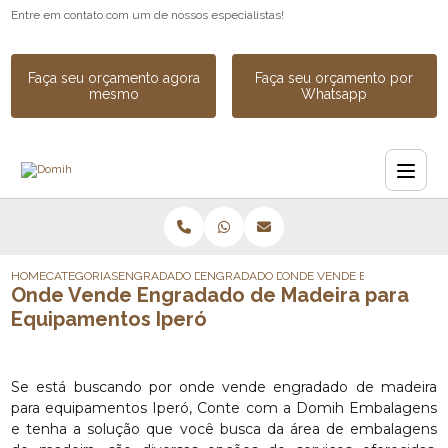
Entre em contato com um de nossos especialistas!
Faça seu orçamento agora
Faça seu orçamento por
mesmo
Whatsapp
HOME
CATEGORIAS
ENGRADADO DE MADEIRA
ENGRADADO DE MADEIRA INDUSTRIAL
ONDE VENDE ENGRADADO DE
Onde Vende Engradado de Madeira para
Equipamentos Iperó
Se está buscando por onde vende engradado de madeira
para equipamentos Iperó, Conte com a Domih Embalagens
e tenha a solução que você busca da área de embalagens