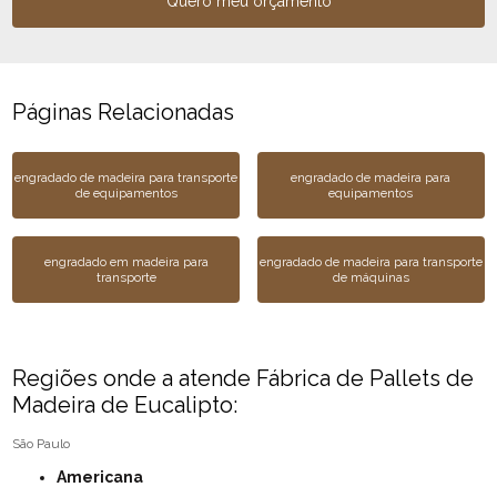
Quero meu orçamento
Páginas Relacionadas
engradado de madeira para transporte
engradado de madeira para
de equipamentos
equipamentos
engradado em madeira para
engradado de madeira para transporte
transporte
de máquinas
Regiões onde a atende Fábrica de Pallets de
Madeira de Eucalipto:
São Paulo
Americana