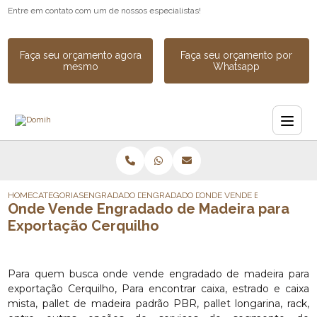
Entre em contato com um de nossos especialistas!
Faça seu orçamento agora
Faça seu orçamento por
mesmo
Whatsapp
HOME
CATEGORIAS
ENGRADADO DE MADEIRA
ENGRADADO DE MADEIRA INDUSTRIAL
ONDE VENDE ENGRADADO DE
Onde Vende Engradado de Madeira para
Exportação Cerquilho
Para quem busca onde vende engradado de madeira para
exportação Cerquilho, Para encontrar caixa, estrado e caixa
mista, pallet de madeira padrão PBR, pallet longarina, rack,