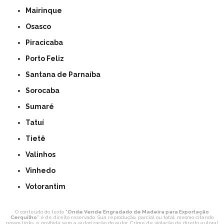
Mairinque
Osasco
Piracicaba
Porto Feliz
Santana de Parnaíba
Sorocaba
Sumaré
Tatuí
Tietê
Valinhos
Vinhedo
Votorantim
O conteúdo do texto "
Onde Vende Engradado de Madeira para Exportação
Cerquilho
" é de direito reservado. Sua reprodução, parcial ou total, mesmo citando
nossos links, é proibida sem a autorização do autor. Crime de violação de direito autoral