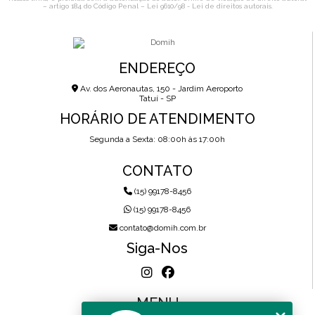
– artigo 184 do Código Penal –
Lei 9610/98 - Lei de direitos autorais
.
ENDEREÇO
Av. dos Aeronautas, 150 - Jardim Aeroporto
Tatuí - SP
HORÁRIO DE ATENDIMENTO
Segunda a Sexta: 08:00h às 17:00h
CONTATO
(15) 99178-8456
(15) 99178-8456
contato@domih.com.br
Siga-Nos
MENU