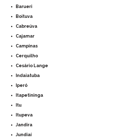
Barueri
Boituva
Cabreúva
Cajamar
Campinas
Cerquilho
Cesário Lange
Indaiatuba
Iperó
Itapetininga
Itu
Itupeva
Jandira
Jundiaí