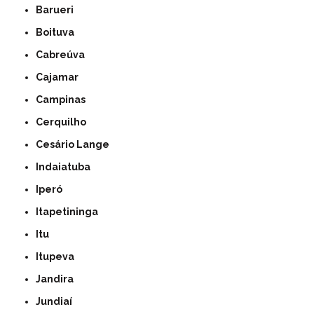
Barueri
Boituva
Cabreúva
Cajamar
Campinas
Cerquilho
Cesário Lange
Indaiatuba
Iperó
Itapetininga
Itu
Itupeva
Jandira
Jundiaí