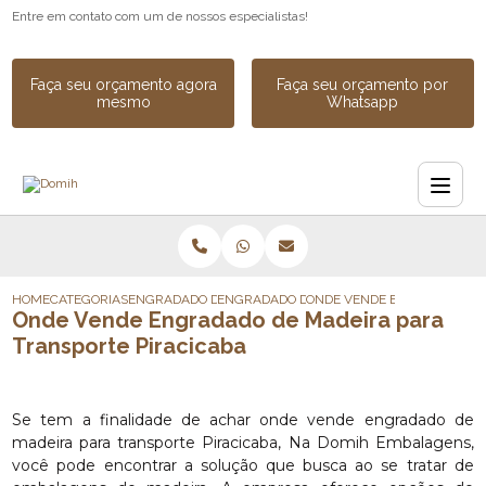
Entre em contato com um de nossos especialistas!
Faça seu orçamento agora
Faça seu orçamento por
mesmo
Whatsapp
HOME
CATEGORIAS
ENGRADADO DE MADEIRA
ENGRADADO DE MADEIRA INDUSTRIAL
ONDE VENDE ENGRADADO DE
Onde Vende Engradado de Madeira para
Transporte Piracicaba
Se tem a finalidade de achar onde vende engradado de
madeira para transporte Piracicaba, Na Domih Embalagens,
você pode encontrar a solução que busca ao se tratar de