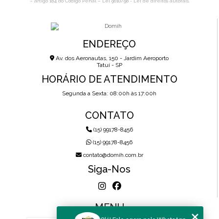
– artigo 184 do Código Penal –
Lei 9610/98 - Lei de direitos autorais
.
ENDEREÇO
Av. dos Aeronautas, 150 - Jardim Aeroporto
Tatuí - SP
HORÁRIO DE ATENDIMENTO
Segunda a Sexta: 08:00h às 17:00h
CONTATO
(15) 99178-8456
(15) 99178-8456
contato@domih.com.br
Siga-Nos
MENU