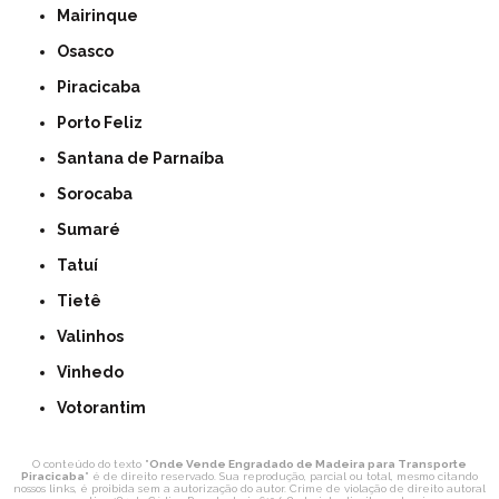
Mairinque
Osasco
Piracicaba
Porto Feliz
Santana de Parnaíba
Sorocaba
Sumaré
Tatuí
Tietê
Valinhos
Vinhedo
Votorantim
O conteúdo do texto "
Onde Vende Engradado de Madeira para Transporte
Piracicaba
" é de direito reservado. Sua reprodução, parcial ou total, mesmo citando
nossos links, é proibida sem a autorização do autor. Crime de violação de direito autoral