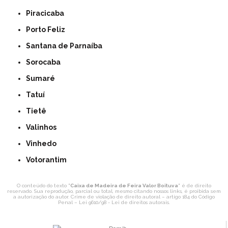
Piracicaba
Porto Feliz
Santana de Parnaíba
Sorocaba
Sumaré
Tatuí
Tietê
Valinhos
Vinhedo
Votorantim
O conteúdo do texto "
Caixa de Madeira de Feira Valor Boituva
" é de direito
reservado. Sua reprodução, parcial ou total, mesmo citando nossos links, é proibida sem
a autorização do autor. Crime de violação de direito autoral – artigo 184 do Código
Penal –
Lei 9610/98 - Lei de direitos autorais
.