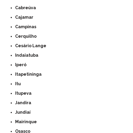
Cabreúva
Cajamar
Campinas
Cerquilho
Cesário Lange
Indaiatuba
Iperó
Itapetininga
Itu
Itupeva
Jandira
Jundiaí
Mairinque
Osasco