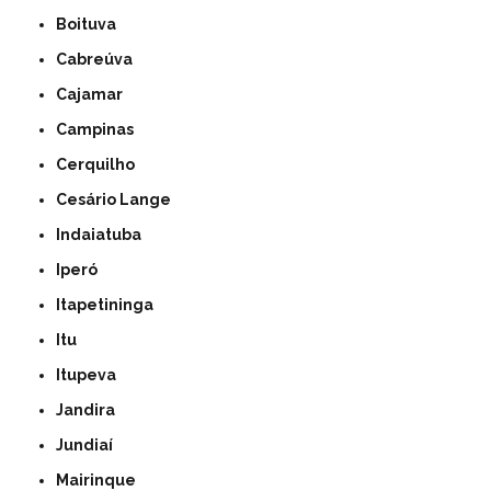
Boituva
Cabreúva
Cajamar
Campinas
Cerquilho
Cesário Lange
Indaiatuba
Iperó
Itapetininga
Itu
Itupeva
Jandira
Jundiaí
Mairinque