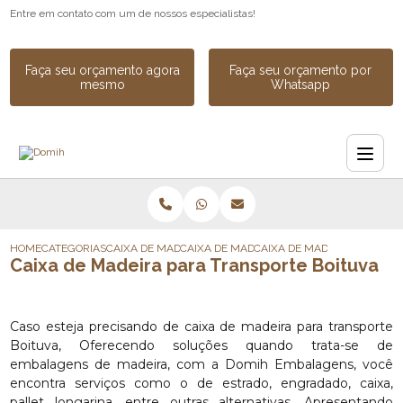
Entre em contato com um de nossos especialistas!
Faça seu orçamento agora
Faça seu orçamento por
mesmo
Whatsapp
HOME
CATEGORIAS
CAIXA DE MADEIRA
CAIXA DE MADEIRA SOB MEDIDA
CAIXA DE MADEIRA PARA TR
Caixa de Madeira para Transporte Boituva
Caso esteja precisando de caixa de madeira para transporte
Boituva, Oferecendo soluções quando trata-se de
embalagens de madeira, com a Domih Embalagens, você
encontra serviços como o de estrado, engradado, caixa,
pallet longarina, entre outras alternativas. Apresentando