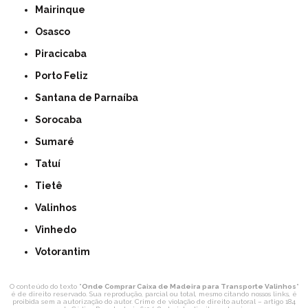
Mairinque
Osasco
Piracicaba
Porto Feliz
Santana de Parnaíba
Sorocaba
Sumaré
Tatuí
Tietê
Valinhos
Vinhedo
Votorantim
O conteúdo do texto "
Onde Comprar Caixa de Madeira para Transporte Valinhos
"
é de direito reservado. Sua reprodução, parcial ou total, mesmo citando nossos links, é
proibida sem a autorização do autor. Crime de violação de direito autoral – artigo 184