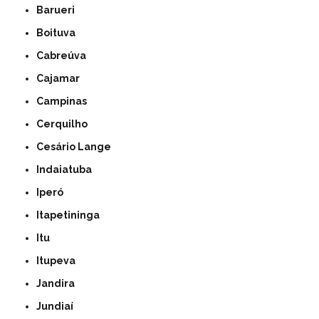
Barueri
Boituva
Cabreúva
Cajamar
Campinas
Cerquilho
Cesário Lange
Indaiatuba
Iperó
Itapetininga
Itu
Itupeva
Jandira
Jundiaí