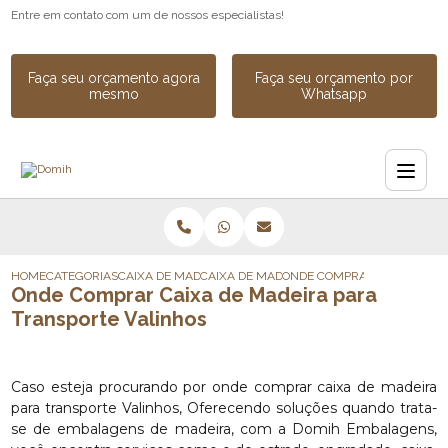
Entre em contato com um de nossos especialistas!
Faça seu orçamento agora
Faça seu orçamento por
mesmo
Whatsapp
HOME
CATEGORIAS
CAIXA DE MADEIRA
CAIXA DE MADEIRA SOB MEDIDA
ONDE COMPRAR CAIXA DE M
Onde Comprar Caixa de Madeira para
Transporte Valinhos
Caso esteja procurando por onde comprar caixa de madeira
para transporte Valinhos, Oferecendo soluções quando trata-
se de embalagens de madeira, com a Domih Embalagens,