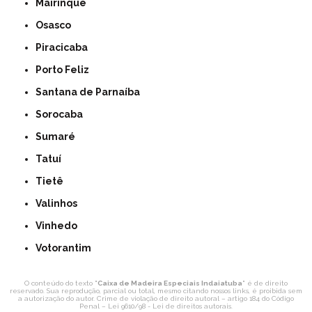
Mairinque
Osasco
Piracicaba
Porto Feliz
Santana de Parnaíba
Sorocaba
Sumaré
Tatuí
Tietê
Valinhos
Vinhedo
Votorantim
O conteúdo do texto "
Caixa de Madeira Especiais Indaiatuba
" é de direito
reservado. Sua reprodução, parcial ou total, mesmo citando nossos links, é proibida sem
a autorização do autor. Crime de violação de direito autoral – artigo 184 do Código
Penal –
Lei 9610/98 - Lei de direitos autorais
.