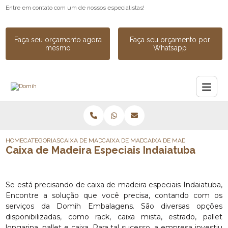
Entre em contato com um de nossos especialistas!
Faça seu orçamento agora
Faça seu orçamento por
mesmo
Whatsapp
HOME
CATEGORIAS
CAIXA DE MADEIRA
CAIXA DE MADEIRA SOB MEDIDA
CAIXA DE MADEIRA ESPECIAI
Caixa de Madeira Especiais Indaiatuba
Se está precisando de caixa de madeira especiais Indaiatuba,
Encontre a solução que você precisa, contando com os
serviços da Domih Embalagens. São diversas opções
disponibilizadas, como rack, caixa mista, estrado, pallet
longarina, pallet e caixa. Para tal sucesso, a empresa investiu