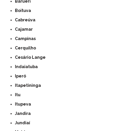
Barueri
Boituva
Cabreúva
Cajamar
Campinas
Cerquilho
Cesário Lange
Indaiatuba
Iperó
Itapetininga
Itu
Itupeva
Jandira
Jundiaí