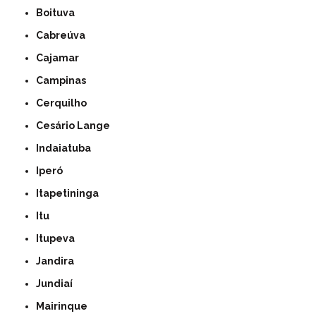
Boituva
Cabreúva
Cajamar
Campinas
Cerquilho
Cesário Lange
Indaiatuba
Iperó
Itapetininga
Itu
Itupeva
Jandira
Jundiaí
Mairinque