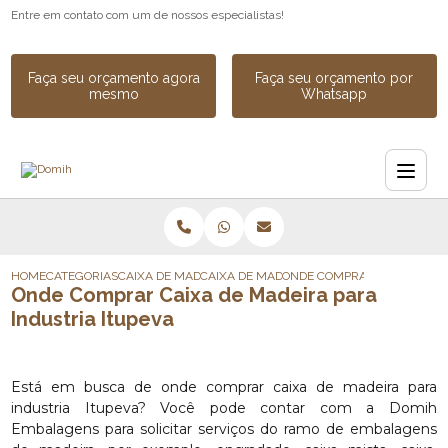
Entre em contato com um de nossos especialistas!
Faça seu orçamento agora
Faça seu orçamento por
mesmo
Whatsapp
HOME
CATEGORIAS
CAIXA DE MADEIRA
CAIXA DE MADEIRA SOB MEDIDA
ONDE COMPRAR CAIXA DE MA
Onde Comprar Caixa de Madeira para
Industria Itupeva
Está em busca de onde comprar caixa de madeira para
industria Itupeva? Você pode contar com a Domih
Embalagens para solicitar serviços do ramo de embalagens