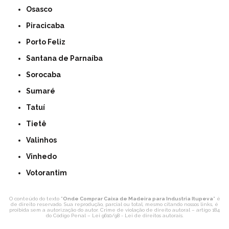
Osasco
Piracicaba
Porto Feliz
Santana de Parnaíba
Sorocaba
Sumaré
Tatuí
Tietê
Valinhos
Vinhedo
Votorantim
O conteúdo do texto "
Onde Comprar Caixa de Madeira para Industria Itupeva
" é
de direito reservado. Sua reprodução, parcial ou total, mesmo citando nossos links, é
proibida sem a autorização do autor. Crime de violação de direito autoral – artigo 184
do Código Penal –
Lei 9610/98 - Lei de direitos autorais
.