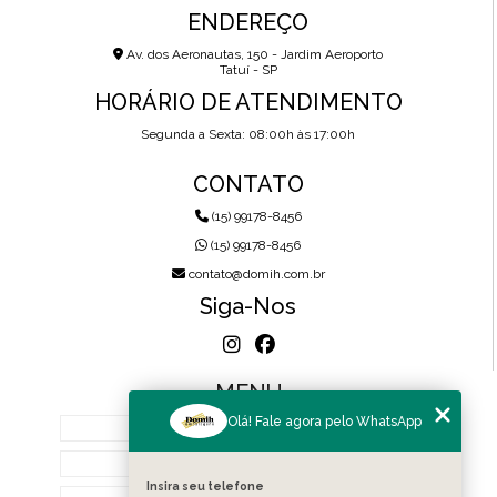
ENDEREÇO
Av. dos Aeronautas, 150 - Jardim Aeroporto
Tatuí - SP
HORÁRIO DE ATENDIMENTO
Segunda a Sexta: 08:00h às 17:00h
CONTATO
(15) 99178-8456
(15) 99178-8456
contato@domih.com.br
Siga-Nos
MENU
Olá! Fale agora pelo WhatsApp
HOME
SOBRE NÓS
Insira seu telefone