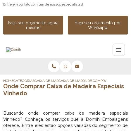
Entre em contato com um de nossos especialistas!
Faça seu orçamento agora
Faça seu orçamento por
mesmo
Whatsapp
HOME
CATEGORIAS
CAIXA DE MADEIRA
CAIXA DE MADEIRA SOB MEDIDA
ONDE COMPRAR CAIXA DE MA
Onde Comprar Caixa de Madeira Especiais
Vinhedo
Buscando onde comprar caixa de madeira especiais
Vinhedo? Conheça os serviços que a Domih Embalagens
oferece. Entre eles estão opções variadas do segmento de