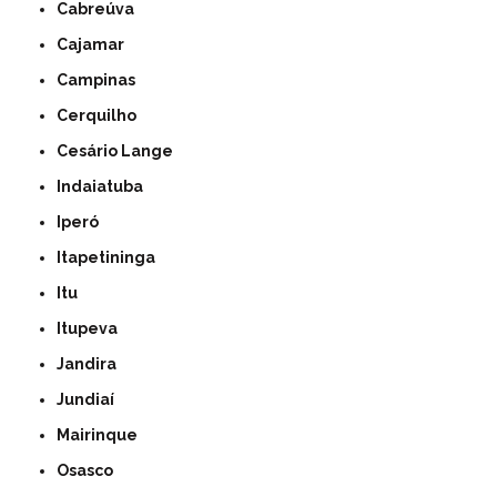
Cabreúva
Cajamar
Campinas
Cerquilho
Cesário Lange
Indaiatuba
Iperó
Itapetininga
Itu
Itupeva
Jandira
Jundiaí
Mairinque
Osasco