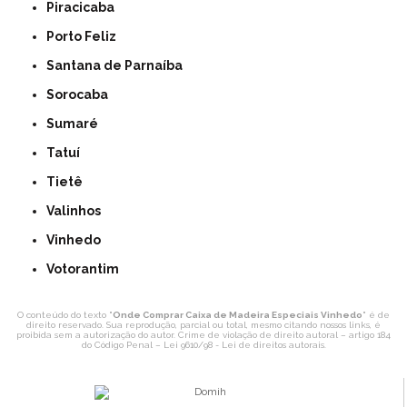
Piracicaba
Porto Feliz
Santana de Parnaíba
Sorocaba
Sumaré
Tatuí
Tietê
Valinhos
Vinhedo
Votorantim
O conteúdo do texto "
Onde Comprar Caixa de Madeira Especiais Vinhedo
" é de
direito reservado. Sua reprodução, parcial ou total, mesmo citando nossos links, é
proibida sem a autorização do autor. Crime de violação de direito autoral – artigo 184
do Código Penal –
Lei 9610/98 - Lei de direitos autorais
.