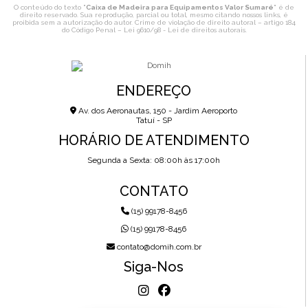
O conteúdo do texto "
Caixa de Madeira para Equipamentos Valor Sumaré
" é de
direito reservado. Sua reprodução, parcial ou total, mesmo citando nossos links, é
proibida sem a autorização do autor. Crime de violação de direito autoral – artigo 184
do Código Penal –
Lei 9610/98 - Lei de direitos autorais
.
ENDEREÇO
Av. dos Aeronautas, 150 - Jardim Aeroporto
Tatuí - SP
HORÁRIO DE ATENDIMENTO
Segunda a Sexta: 08:00h às 17:00h
CONTATO
(15) 99178-8456
(15) 99178-8456
contato@domih.com.br
Siga-Nos