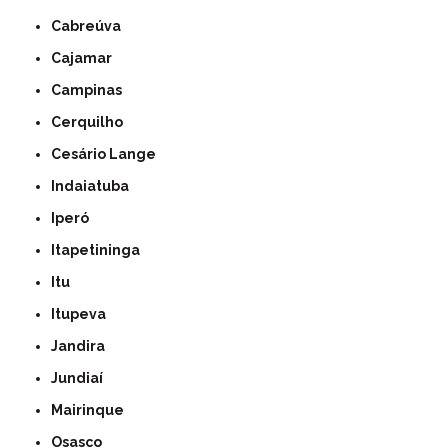
Cabreúva
Cajamar
Campinas
Cerquilho
Cesário Lange
Indaiatuba
Iperó
Itapetininga
Itu
Itupeva
Jandira
Jundiaí
Mairinque
Osasco