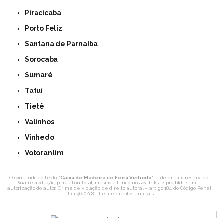
Piracicaba
Porto Feliz
Santana de Parnaíba
Sorocaba
Sumaré
Tatuí
Tietê
Valinhos
Vinhedo
Votorantim
O conteúdo do texto "
Caixa de Madeira de Feira Vinhedo
" é de direito reservado.
Sua reprodução, parcial ou total, mesmo citando nossos links, é proibida sem a
autorização do autor. Crime de violação de direito autoral – artigo 184 do Código Penal
–
Lei 9610/98 - Lei de direitos autorais
.