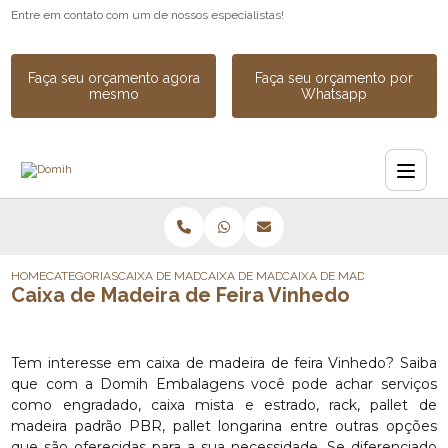
Entre em contato com um de nossos especialistas!
Faça seu orçamento agora
Faça seu orçamento por
mesmo
Whatsapp
HOME
CATEGORIAS
CAIXA DE MADEIRA
CAIXA DE MADEIRA SOB MEDIDA
CAIXA DE MADEIRA DE FEIRA
Caixa de Madeira de Feira Vinhedo
Tem interesse em caixa de madeira de feira Vinhedo? Saiba
que com a Domih Embalagens você pode achar serviços
como engradado, caixa mista e estrado, rack, pallet de
madeira padrão PBR, pallet longarina entre outras opções
que são oferecidas para a sua necessidade. Se diferenciado