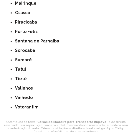
Mairinque
Osasco
Piracicaba
Porto Feliz
Santana de Parnaíba
Sorocaba
Sumaré
Tatuí
Tietê
Valinhos
Vinhedo
Votorantim
O conteúdo do texto "
Caixas de Madeira para Transporte Itupeva
" é de direito
reservado. Sua reprodução, parcial ou total, mesmo citando nossos links, é proibida sem
a autorização do autor. Crime de violação de direito autoral – artigo 184 do Código
Penal –
Lei 9610/98 - Lei de direitos autorais
.