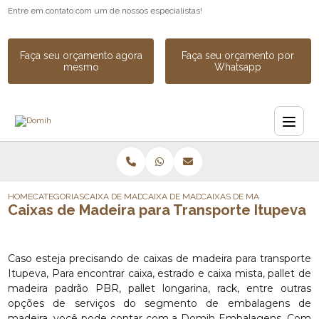
Entre em contato com um de nossos especialistas!
Faça seu orçamento agora
Faça seu orçamento por
mesmo
Whatsapp
HOME
CATEGORIAS
CAIXA DE MADEIRA
CAIXA DE MADEIRA SOB MEDIDA
CAIXAS DE MADEIRA PARA T
Caixas de Madeira para Transporte Itupeva
Caso esteja precisando de caixas de madeira para transporte
Itupeva, Para encontrar caixa, estrado e caixa mista, pallet de
madeira padrão PBR, pallet longarina, rack, entre outras
opções de serviços do segmento de embalagens de
madeira, você pode contar com a Domih Embalagens. Com