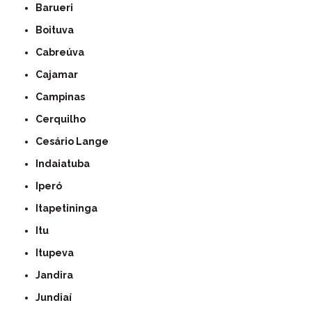
Barueri
Boituva
Cabreúva
Cajamar
Campinas
Cerquilho
Cesário Lange
Indaiatuba
Iperó
Itapetininga
Itu
Itupeva
Jandira
Jundiaí