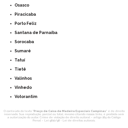
Osasco
Piracicaba
Porto Feliz
Santana de Parnaíba
Sorocaba
Sumaré
Tatuí
Tietê
Valinhos
Vinhedo
Votorantim
O conteúdo do texto "
Preço de Caixa de Madeira Especiais Campinas
" é de direito
reservado. Sua reprodução, parcial ou total, mesmo citando nossos links, é proibida sem
a autorização do autor. Crime de violação de direito autoral – artigo 184 do Código
Penal –
Lei 9610/98 - Lei de direitos autorais
.