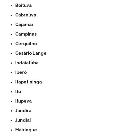
Boituva
Cabreúva
Cajamar
Campinas
Cerquilho
Cesário Lange
Indaiatuba
Iperó
Itapetininga
Itu
Itupeva
Jandira
Jundiaí
Mairinque