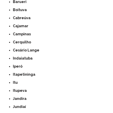
Barueri
Boituva
Cabreúva
Cajamar
Campinas
Cerquilho
Cesário Lange
Indaiatuba
Iperó
Itapetininga
Itu
Itupeva
Jandira
Jundiaí