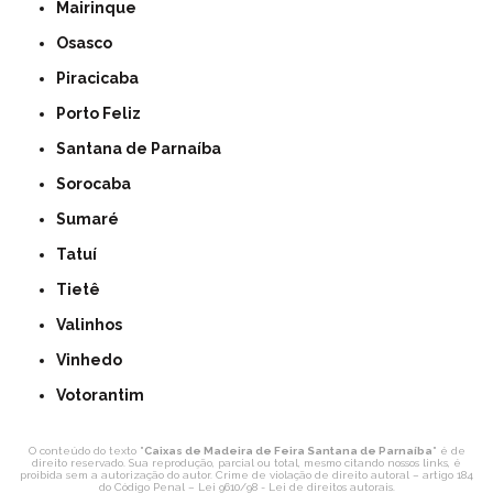
Mairinque
Osasco
Piracicaba
Porto Feliz
Santana de Parnaíba
Sorocaba
Sumaré
Tatuí
Tietê
Valinhos
Vinhedo
Votorantim
O conteúdo do texto "
Caixas de Madeira de Feira Santana de Parnaíba
" é de
direito reservado. Sua reprodução, parcial ou total, mesmo citando nossos links, é
proibida sem a autorização do autor. Crime de violação de direito autoral – artigo 184
do Código Penal –
Lei 9610/98 - Lei de direitos autorais
.