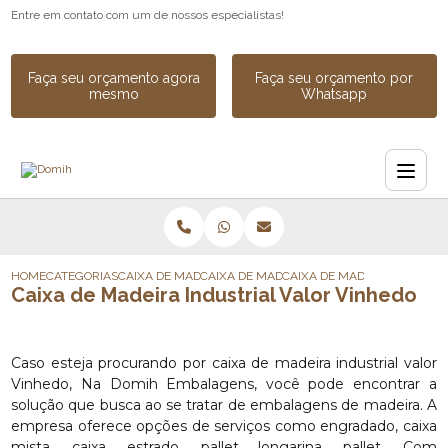
Entre em contato com um de nossos especialistas!
Faça seu orçamento agora
Faça seu orçamento por
mesmo
Whatsapp
HOME
CATEGORIAS
CAIXA DE MADEIRA
CAIXA DE MADEIRA SOB MEDIDA
CAIXA DE MADEIRA INDUSTR
Caixa de Madeira Industrial Valor Vinhedo
Caso esteja procurando por caixa de madeira industrial valor
Vinhedo, Na Domih Embalagens, você pode encontrar a
solução que busca ao se tratar de embalagens de madeira. A
empresa oferece opções de serviços como engradado, caixa
mista, caixa, estrado, pallet longarina, pallet. Com