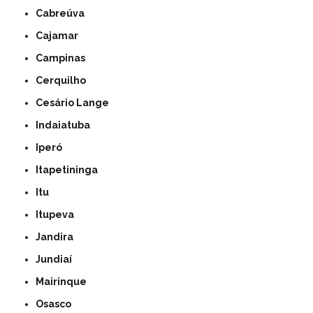
Cabreúva
Cajamar
Campinas
Cerquilho
Cesário Lange
Indaiatuba
Iperó
Itapetininga
Itu
Itupeva
Jandira
Jundiaí
Mairinque
Osasco