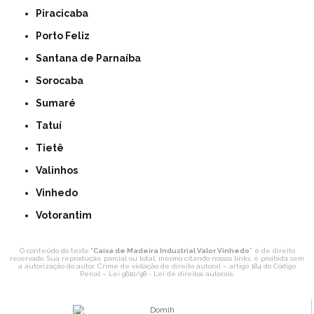
Piracicaba
Porto Feliz
Santana de Parnaíba
Sorocaba
Sumaré
Tatuí
Tietê
Valinhos
Vinhedo
Votorantim
O conteúdo do texto "
Caixa de Madeira Industrial Valor Vinhedo
" é de direito
reservado. Sua reprodução, parcial ou total, mesmo citando nossos links, é proibida sem
a autorização do autor. Crime de violação de direito autoral – artigo 184 do Código
Penal –
Lei 9610/98 - Lei de direitos autorais
.