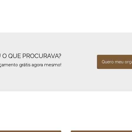
 O QUE PROCURAVA?
Quero meu orç
rçamento grátis agora mesmo!