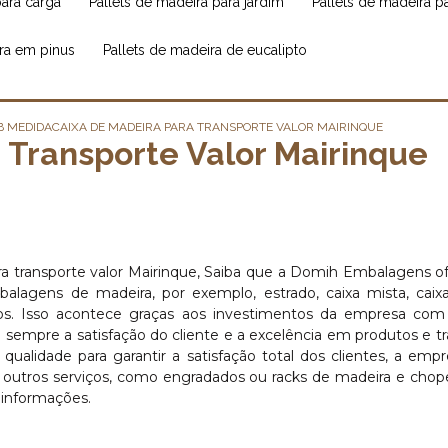
para carga
pallets de madeira para jardim
pallets de madeira 
ira em pinus
pallets de madeira de eucalipto
B MEDIDA
CAIXA DE MADEIRA PARA TRANSPORTE VALOR MAIRINQUE
 Transporte Valor Mairinque
ara transporte valor Mairinque, Saiba que a Domih Embalagens o
agens de madeira, por exemplo, estrado, caixa mista, caixa,
viços. Isso acontece graças aos investimentos da empresa co
o sempre a satisfação do cliente e a excelência em produtos e tr
ualidade para garantir a satisfação total dos clientes, a emp
tros serviços, como engradados ou racks de madeira e chopei
 informações.