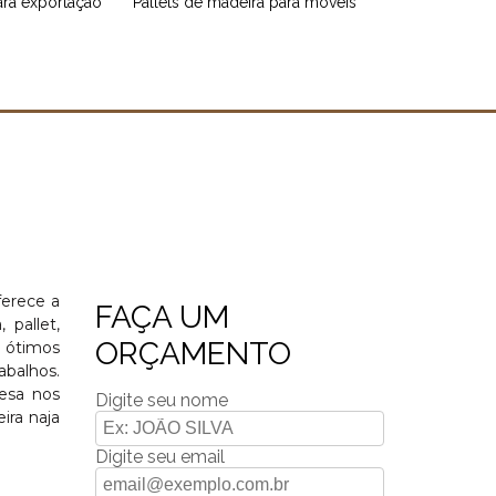
para exportação
pallets de madeira para móveis
ferece a
FAÇA UM
 pallet,
ORÇAMENTO
m ótimos
abalhos.
resa nos
Digite seu nome
ra naja
Digite seu email