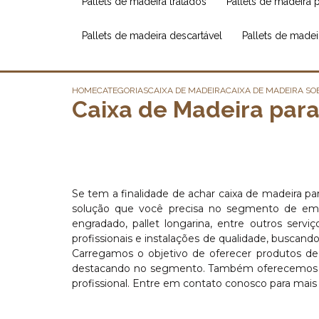
pallets de madeira tratados
pallets de madeira 
pallets de madeira descartável
pallets de made
HOME
CATEGORIAS
CAIXA DE MADEIRA
CAIXA DE MADEIRA SO
Caixa de Madeira para
Se tem a finalidade de achar caixa de madeira p
solução que você precisa no segmento de embal
engradado, pallet longarina, entre outros ser
profissionais e instalações de qualidade, buscand
Carregamos o objetivo de oferecer produtos de q
destacando no segmento. Também oferecemos ou
profissional. Entre em contato conosco para mais