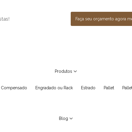
stas!
Faça seu orçamento agora 
Produtos
e Compensado
Engradado ou Rack
Estrado
Pallet
Pall
Blog