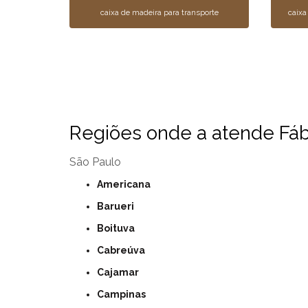
caixa de madeira para transporte
caixa
Regiões onde a atende Fábr
São Paulo
Americana
Barueri
Boituva
Cabreúva
Cajamar
Campinas