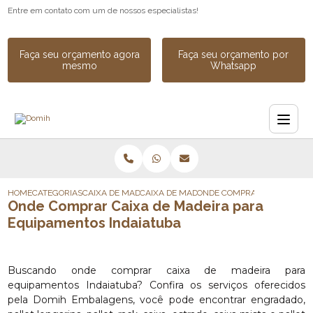
Entre em contato com um de nossos especialistas!
Faça seu orçamento agora
Faça seu orçamento por
mesmo
Whatsapp
HOME
CATEGORIAS
CAIXA DE MADEIRA
CAIXA DE MADEIRA SOB MEDIDA
ONDE COMPRAR CAIXA DE M
Onde Comprar Caixa de Madeira para
Equipamentos Indaiatuba
Buscando onde comprar caixa de madeira para
equipamentos Indaiatuba? Confira os serviços oferecidos
pela Domih Embalagens, você pode encontrar engradado,