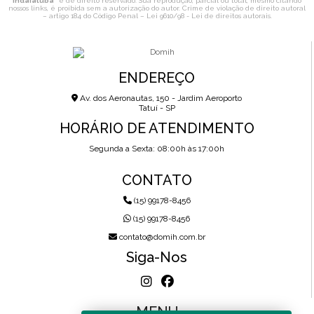
Indaiatuba
" é de direito reservado. Sua reprodução, parcial ou total, mesmo citando
nossos links, é proibida sem a autorização do autor. Crime de violação de direito autoral
– artigo 184 do Código Penal –
Lei 9610/98 - Lei de direitos autorais
.
ENDEREÇO
Av. dos Aeronautas, 150 - Jardim Aeroporto
Tatuí - SP
HORÁRIO DE ATENDIMENTO
Segunda a Sexta: 08:00h às 17:00h
CONTATO
(15) 99178-8456
(15) 99178-8456
contato@domih.com.br
Siga-Nos
MENU