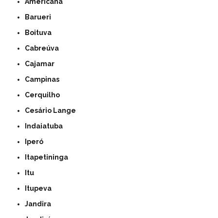
Americana
Barueri
Boituva
Cabreúva
Cajamar
Campinas
Cerquilho
Cesário Lange
Indaiatuba
Iperó
Itapetininga
Itu
Itupeva
Jandira