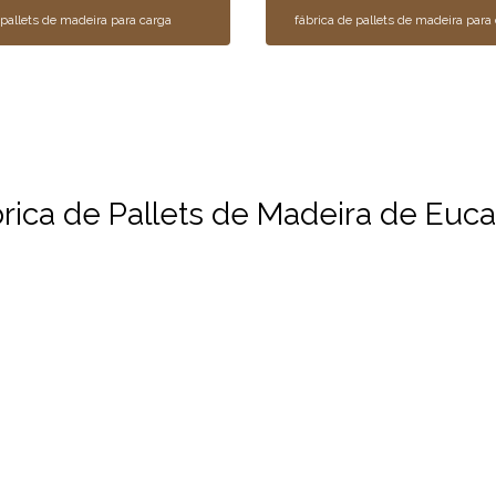
pallets de madeira para carga
fábrica de pallets de madeira para
ica de Pallets de Madeira de Eucal