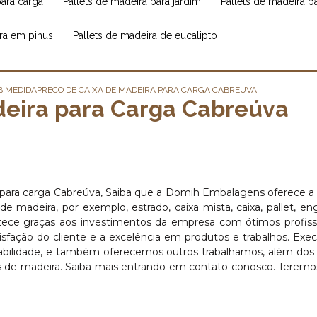
para carga
pallets de madeira para jardim
pallets de madeira 
ira em pinus
pallets de madeira de eucalipto
B MEDIDA
PRECO DE CAIXA DE MADEIRA PARA CARGA CABREUVA
deira para Carga Cabreúva
 para carga Cabreúva, Saiba que a Domih Embalagens oferece a
adeira, por exemplo, estrado, caixa mista, caixa, pallet, en
contece graças aos investimentos da empresa com ótimos profiss
isfação do cliente e a excelência em produtos e trabalhos. Ex
abilidade, e também oferecemos outros trabalhamos, além dos 
 de madeira. Saiba mais entrando em contato conosco. Teremo