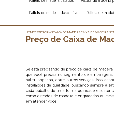
pallets de madeira tratados
pallets de madeira 
pallets de madeira descartável
pallets de made
HOME
CATEGORIAS
CAIXA DE MADEIRA
CAIXA DE MADEIRA SO
Preço de Caixa de Ma
Se está precisando de preço de caixa de madeira
que você precisa no segmento de embalagens de m
pallet longarina, entre outros serviços. Isso a
instalações de qualidade, buscando sempre a sat
cada trabalho de uma forma qualidade e sustent
como estrados de madeira e engradados ou racks
em atender você!