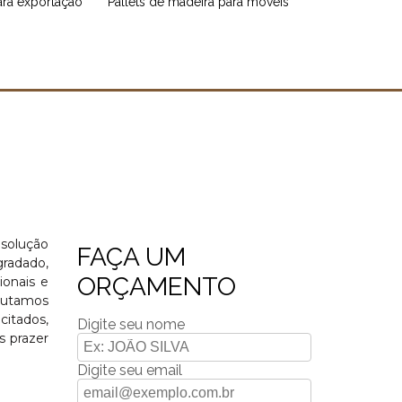
para exportação
pallets de madeira para móveis
 solução
FAÇA UM
gradado,
ORÇAMENTO
ionais e
ecutamos
citados,
Digite seu nome
s prazer
Digite seu email