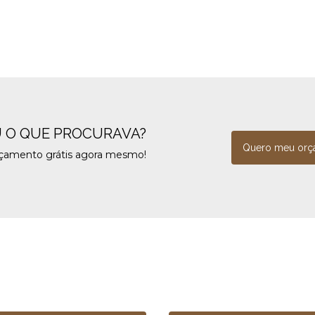
 O QUE PROCURAVA?
Quero meu orç
rçamento grátis agora mesmo!