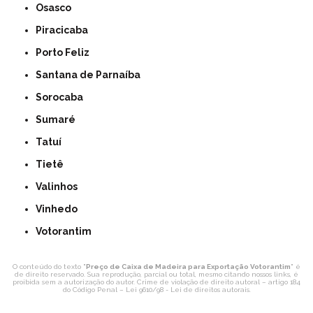
Osasco
Piracicaba
Porto Feliz
Santana de Parnaíba
Sorocaba
Sumaré
Tatuí
Tietê
Valinhos
Vinhedo
Votorantim
O conteúdo do texto "
Preço de Caixa de Madeira para Exportação Votorantim
" é
de direito reservado. Sua reprodução, parcial ou total, mesmo citando nossos links, é
proibida sem a autorização do autor. Crime de violação de direito autoral – artigo 184
do Código Penal –
Lei 9610/98 - Lei de direitos autorais
.