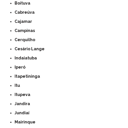
Boituva
Cabreúva
Cajamar
Campinas
Cerquilho
Cesário Lange
Indaiatuba
Iperó
Itapetininga
Itu
Itupeva
Jandira
Jundiaí
Mairinque